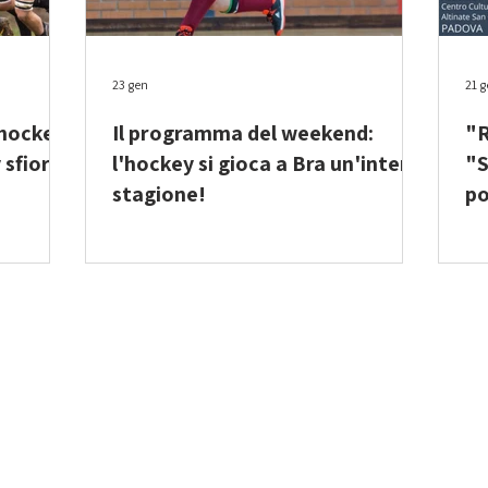
23 gen
21 
l'hockey
Il programma del weekend:
"R
 sfiora
l'hockey si gioca a Bra un'intera
"S
stagione!
po