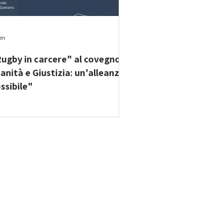
gen
ugby in carcere" al covegno
anità e Giustizia: un'alleanza
ssibile"