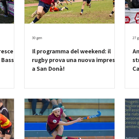
30 gen
27 
esce il
Il programma del weekend: il
An
 Basso!
rugby prova una nuova impresa
st
a San Donà!
Ca