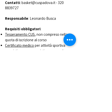
Contatti
:
basket@cuspadova.it
-
320
8839727
Responsabile
: Leonardo Busca
Requisiti obbligatori
:
Tesseramento CUS
, non compreso nella
quota di iscrizione al corso
Certificato medico
per attività sportiva
agonistica o non agonistica a seconda
dell'età
➡️
Informazioni tesseramento
➡️
Scopri i corsi e iscriviti online
CUS PADOVA ASD