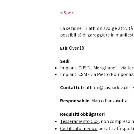
< Sport
La sezione Triathlon svolge attività
possibilità di gareggiare in manifest
Età
: Over 18
Sedi
:
Impianti CUS "L. Merigliano" - via J
Impianti CSM - via Pietro Pomponazz
Contatti
: triathlon
@cuspadova.it -
Responsabile
: Marco Panzavolta
Requisiti obbligatori
:
Tesseramento CUS
, non compreso ne
Certificato medico
per attività sport