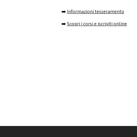
➡️
Informazioni tesseramento
➡️
Scopri i corsi e iscriviti online