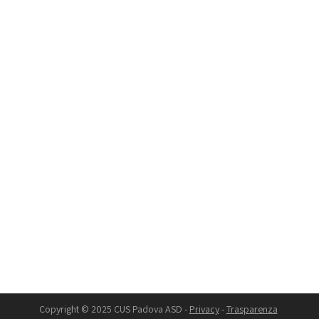
CUS PADOVA ASD
via G.Bruno, 27 - 35124 Padova
Tel. 049685222 - Email.
segreteria@cuspadova.it
PEC:
cuspadova@pec.cuspadova.it
P.IVA 00893390286 - C.F. 80012840288
Copyright © 2025 CUS Padova ASD -
Privacy
-
Trasparenza