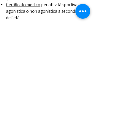
Certificato medico
per attività sportiva
agonistica o non agonistica a seconda
dell'età
➡️
Informazioni tesseramento
➡️
Scopri i corsi e iscriviti online
CUS PADOVA ASD
via G.Bruno,
27 - 35124
Padova
Tel.
049685222
- Email.
segreteria@cuspadova.it
PEC:
cuspadova@pec.cuspadova.it
P.IVA
00893390286
- C.F.
80012840288