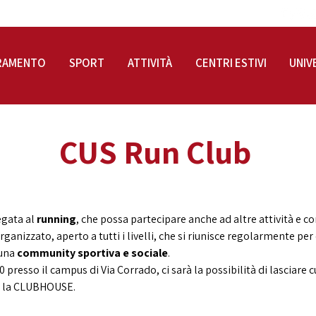
RAMENTO
SPORT
ATTIVITÀ
CENTRI ESTIVI
UNIV
CUS Run Club
egata al
running
, che possa partecipare anche ad altre attività e c
ganizzato, aperto a tutti i livelli, che si riunisce regolarmente per
 una
community sportiva e sociale
.
00 presso il campus di Via Corrado, ci sarà la possibilità di lasciare cu
so la CLUBHOUSE.