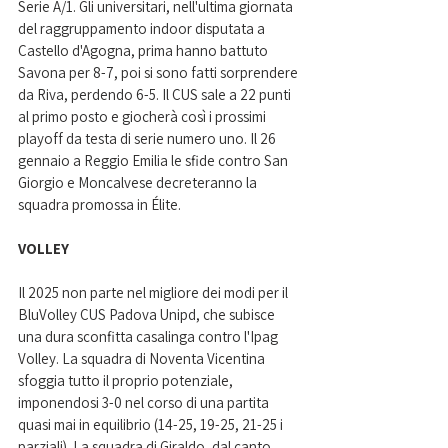
Serie A/1. Gli universitari, nell'ultima giornata 
del raggruppamento indoor disputata a 
Castello d'Agogna, prima hanno battuto 
Savona per 8-7, poi si sono fatti sorprendere 
da Riva, perdendo 6-5. Il CUS sale a 22 punti 
al primo posto e giocherà così i prossimi 
playoff da testa di serie numero uno. Il 26 
gennaio a Reggio Emilia le sfide contro San 
Giorgio e Moncalvese decreteranno la 
squadra promossa in Élite.
VOLLEY
Il 2025 non parte nel migliore dei modi per il 
BluVolley CUS Padova Unipd, che subisce 
una dura sconfitta casalinga contro l'Ipag 
Volley. La squadra di Noventa Vicentina 
sfoggia tutto il proprio potenziale, 
imponendosi 3-0 nel corso di una partita 
quasi mai in equilibrio (14-25, 19-25, 21-25 i 
parziali). La squadra di Giraldo, dal canto 