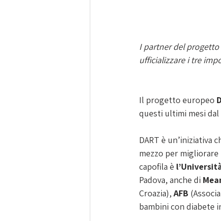
I partner del progetto
ufficializzare i tre imp
Il progetto europeo 
questi ultimi mesi dal
DART è un’iniziativa c
mezzo per migliorare la
capofila è
 l’Universit
Padova, anche di 
Mean
Croazia), 
AFB 
(Associa
bambini con diabete i