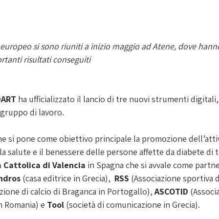
 europeo si sono riuniti a inizio maggio ad Atene, dove hann
ortanti risultati conseguiti
DART 
ha ufficializzato il lancio di tre nuovi strumenti digitali,
 gruppo di lavoro.
he si pone come obiettivo principale la promozione dell’attiv
 salute e il benessere delle persone affette da diabete di tip
à Cattolica di Valencia 
in Spagna che si avvale come partner
dros 
(casa editrice in Grecia),  
RSS 
(Associazione sportiva di
zione di calcio di Braganca in Portogallo), 
ASCOTID 
(Associa
n Romania) e 
Tool 
(società di comunicazione in Grecia).