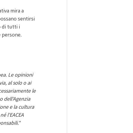
tiva mira a 
ossano sentirsi 
i tutti i 
te persone.
ea. Le opinioni 
a, al solo o ai 
ecessariamente le 
o dell'Agenzia 
one e la cultura 
né l'EACEA 
onsabili."