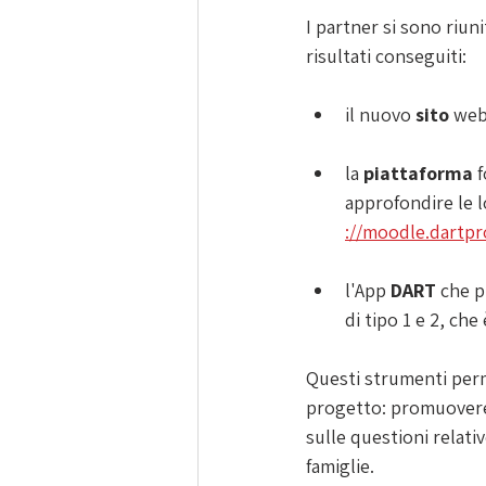
I partner si sono riun
risultati conseguiti:
il nuovo 
sito 
web
la 
piattaforma 
f
approfondire le l
://
moodle.dartpr
l'App 
DART 
che p
di tipo 1 e 2, che
Questi strumenti perme
progetto: promuovere l’
sulle questioni relativ
famiglie.