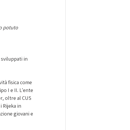
o potuto 
 sviluppati in 
ità fisica come 
o I e II. L'ente 
, oltre al CUS 
 Rijeka in 
zione giovani e 