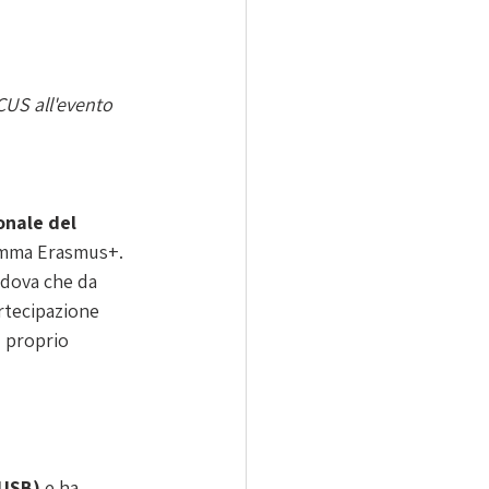
CUS all'evento 
onale del 
ramma Erasmus+. 
adova che da 
artecipazione 
l proprio 
(USB) 
e ha 