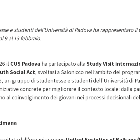
se e studenti dell'Università di Padova ha rappresentato il 
 9 al 13 febbraio. 
6 il 
CUS Padova
 ha partecipato alla 
Study Visit internazi
uth Social Act
, svoltasi a Salonicco nell’ambito del prog
S, un gruppo di studentesse e studenti dell'Università di P
iniziative concrete per migliorare il contesto locale: dalla p
fino al coinvolgimento dei giovani nei processi decisionali de
ttimana
 ospitata dall'organizzazione 
United Societies of Balkans 