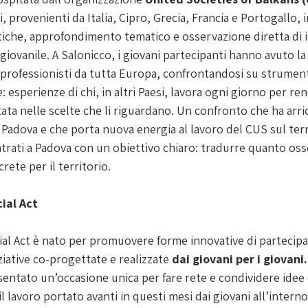
, provenienti da Italia, Cipro, Grecia, Francia e Portogallo, 
che, approfondimento tematico e osservazione diretta di ini
giovanile. A Salonicco, i giovani partecipanti hanno avuto la 
 professionisti da tutta Europa, confrontandosi su strument
esperienze di chi, in altri Paesi, lavora ogni giorno per ren
ata nelle scelte che li riguardano. Un confronto che ha arric
 Padova e che porta nuova energia al lavoro del CUS sul terri
trati a Padova con un obiettivo chiaro: tradurre quanto oss
rete per il territorio.
ial Act
ial Act è nato per promuovere forme innovative di partecipa
ziative co-progettate e realizzate 
dai giovani per i giovani.
sentato un’occasione unica per fare rete e condividere idee
l lavoro portato avanti in questi mesi dai giovani all’interno