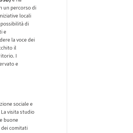
in un percorso di 
ziative locali 
possibilità di 
i e 
dere la voce dei 
chito il 
torio. I 
ervato e 
zione sociale e 
 
La visita studio 
 e buone 
 dei comitati 