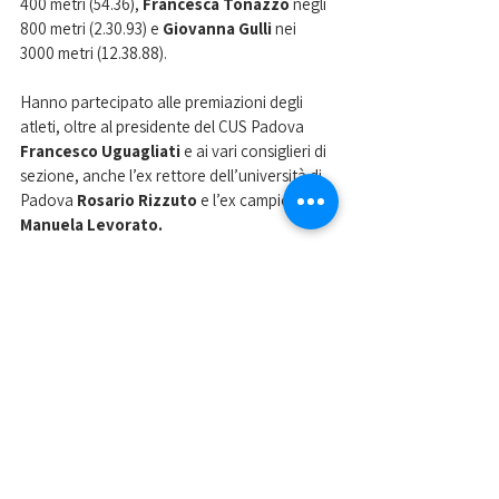
400 metri (54.36), 
Francesca Tonazzo
 negli 
800 metri (2.30.93) e 
Giovanna Gulli 
nei 
3000 metri (12.38.88).
Hanno partecipato alle premiazioni degli 
atleti, oltre al presidente del CUS Padova 
Francesco Uguagliati
 e ai vari consiglieri di 
sezione, anche l’ex rettore dell’università di 
Padova 
Rosario Rizzuto 
e l’ex campionessa 
Manuela Levorato. 
Nella foto in alto Matilde Morin
Mostra tutti
Post recenti