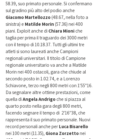
58.39, suo primato personale. Si confermano 
sul gradino più alto del podio anche 
Giacomo Martellozzo
 (48.67, nella foto a 
sinistra) e 
Matilde Morin
 (57.36) nei 400 
piani. Exploit anche di 
Chiara Mioni
 che 
taglia per prima il traguardo dei 3000 metri 
con il tempo di 10.18.37. Tutti gli ultimi tre 
atleti si sono laureati anche Campioni 
regionali universitari. Il titolo di Campione 
regionale universitario va anche a Matilde 
Morin nei 400 ostacoli, gara che chiude al 
secondo posto in 1.02.74, e a Lorenzo 
Schiavone, terzo negli 800 metri con 
1'55"16. 
Da segnalare altre ottime prestazioni, come 
quella di 
Angela Andrigo
 che si piazza al 
quarto posto nella gara degli 800 metri, 
facendo segnare il tempo di  2'16"38, che 
rappresenta il suo primato personale. Nuovi 
record personali anche per 
Luca Bisarello
nei 100 metri (11.35), 
Giona Zorzetto
 nei 