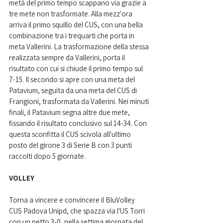
metà del primo tempo scappano via grazie a 
tre mete non trasformate. Alla mezz'ora 
arriva il primo squillo del CUS, con una bella 
combinazione tra i trequarti che porta in 
meta Vallerini. La trasformazione della stessa 
realizzata sempre da Vallerini, porta il 
risultato con cui si chiude il primo tempo sul 
7-15. Il secondo si apre con una meta del 
Patavium, seguita da una meta del CUS di 
Frangioni, trasformata da Vallerini. Nei minuti 
finali, il Patavium segna altre due mete, 
fissando il risultato conclusivo sul 14-34. Con 
questa sconfitta il CUS scivola all'ultimo 
posto del girone 3 di Serie B con 3 punti 
raccolti dopo 5 giornate.
VOLLEY
Torna a vincere e convincere il BluVolley 
CUS Padova Unipd, che spazza via l'US Torri 
con un netto 3-0, nella settima giornata del 