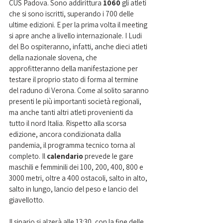
CUS Padova. Sono addirittura 
1060 
gli atleti 
che si sono iscritti, superando i 700 delle 
ultime edizioni. E per la prima volta il meeting 
si apre anche a livello internazionale. I Ludi 
del Bo ospiteranno, infatti, anche dieci atleti 
della nazionale slovena, che 
approfitteranno della manifestazione per 
testare il proprio stato di forma al termine 
del raduno di Verona. Come al solito saranno 
presenti le più importanti società regionali, 
ma anche tanti altri atleti provenienti da 
tutto il nord Italia. Rispetto alla scorsa 
edizione, ancora condizionata dalla 
pandemia, il programma tecnico torna al 
completo. Il 
calendario 
prevede le gare 
maschili e femminili dei 100, 200, 400, 800 e 
3000 metri, oltre a 400 ostacoli, salto in alto, 
salto in lungo, lancio del peso e lancio del 
giavellotto. 
Il sipario si alzerà alle 13:30, con la fine delle 