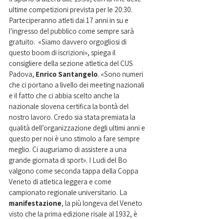
ultime competizioni prevista per le 20:30. 
Parteciperanno atleti dai 17 anni in su e 
l’ingresso del pubblico come sempre sarà 
gratuito.  «Siamo davvero orgogliosi di 
questo boom di iscrizioni», spiega il 
consigliere della sezione atletica del CUS 
Padova, 
Enrico Santangelo
. «Sono numeri 
che ci portano a livello dei meeting nazionali 
e il fatto che ci abbia scelto anche la 
nazionale slovena certifica la bontà del 
nostro lavoro. Credo sia stata premiata la 
qualità dell’organizzazione degli ultimi anni e 
questo per noi è uno stimolo a fare sempre 
meglio. Ci auguriamo di assistere a una 
grande giornata di sport». I Ludi del Bo 
valgono come seconda tappa della Coppa 
Veneto di atletica leggera e come 
campionato regionale universitario. La 
manifestazione
, la più longeva del Veneto 
visto che la prima edizione risale al 1932, è 