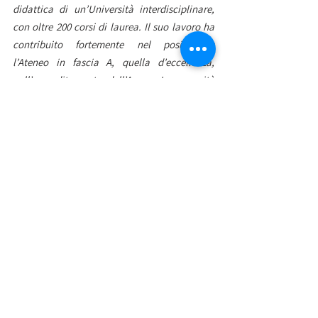
didattica di un’Università interdisciplinare, 
con oltre 200 corsi di laurea. Il suo lavoro ha 
contribuito fortemente nel posizionare 
l’Ateneo in fascia A, quella d’eccellenza, 
nell’accreditamento dell’Anvur. Le capacità 
con le quali ha saputo affrontare la sfida 
posta dall’emergenza sanitaria hanno 
dimostrato, ancora una volta, il suo valore. A 
lei va il mio più affettuoso augurio di buon 
lavoro: ma sono certo che saprà guidare al 
meglio il nostro Ateneo nel suo nono secolo di 
vita».
Mostra tutti