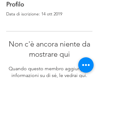
Profilo
Data di iscrizione: 14 ott 2019
Non c'è ancora niente da
mostrare qui
Quando questo membro aggiungerà
informazioni su di sé, le vedrai qui.
CUS PADOVA ASD
via G.Bruno,
27 - 35124
Padova
Tel.
049685222
- Email.
segreteria@cuspadova.it
PEC:
cuspadova@pec.cuspadova.it
P.IVA
00893390286
- C.F.
80012840288