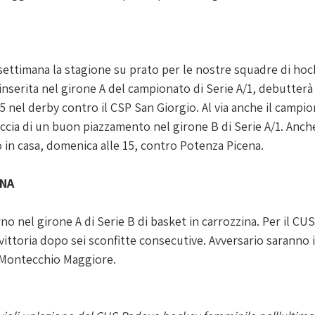
settimana la stagione su prato per le nostre squadre di hock
nserita nel girone A del campionato di Serie A/1, debutterà in
5 nel derby contro il CSP San Giorgio. Al via anche il campi
ccia di un buon piazzamento nel girone B di Serie A/1. Anche
in casa, domenica alle 15, contro Potenza Picena.
INA
rno nel girone A di Serie B di basket in carrozzina. Per il CU
vittoria dopo sei sconfitte consecutive. Avversario saranno i D
a Montecchio Maggiore.