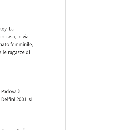
ey. La 
 casa, in via 
onato femminile, 
 le ragazze di 
S Padova è 
elfini 2001: si 