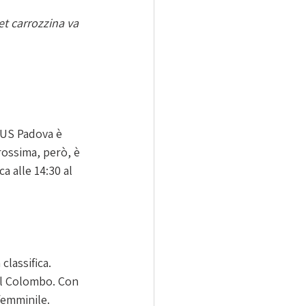
et carrozzina va 
CUS Padova è 
ossima, però, è 
a alle 14:30 al 
classifica. 
 il Colombo. Con 
 femminile.