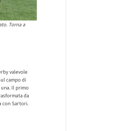
ato. Torna a 
 
erby valevole 
sul campo di 
una. Il primo 
rasformata da 
a con Sartori.