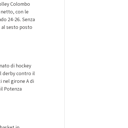
Volley Colombo 
netto, con le 
ndo 24-26. Senza 
ì al sesto posto 
onato di hockey 
l derby contro il 
i nel girone A di 
il Potenza 
basket in 