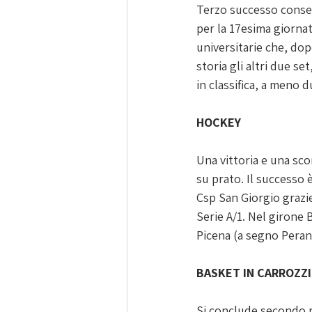
Terzo successo consec
per la 17esima giorna
universitarie che, do
storia gli altri due se
in classifica, a meno 
HOCKEY
Una vittoria e una sco
su prato. Il successo 
Csp San Giorgio grazie 
Serie A/1. Nel girone 
Picena (a segno Perani
BASKET IN CARROZZ
Si conclude secondo p