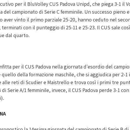
utivo per il BluVolley CUS Padova Unipd, che piega 3-1 il 
ta del campionato di Serie C femminile. Un successo pieno e 
po aver vinto il primo parziale 25-20, hanno ceduto nel seco
t, terminati con il punteggio di 25-11 e 25-23. Il CUS sale cos
due dal quarto.
nfitta per il CUS Padova nella giornata d'esordio del campi
è quello della formazione maschile, che si aggiudica per 2-1 i
alle reti di Scudier e Maistrello e trova così i primi tre punt
B di Serie A/1 femminile, invece, il CUS Padova perde 3-1 con 
).
INA
ronostico la 14esima giornata del campionato di Serie B di 