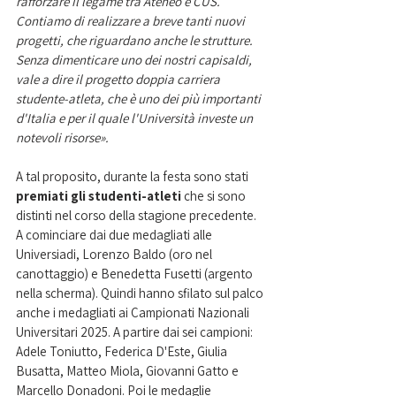
rafforzare il legame tra Ateneo e CUS. 
Contiamo di realizzare a breve tanti nuovi 
progetti, che riguardano anche le strutture. 
Senza dimenticare uno dei nostri capisaldi, 
vale a dire il progetto doppia carriera 
studente-atleta, che è uno dei più importanti 
d'Italia e per il quale l'Università investe un 
notevoli risorse».
A tal proposito, durante la festa sono stati 
premiati gli studenti-atleti 
che si sono 
distinti nel corso della stagione precedente. 
A cominciare dai due medagliati alle 
Universiadi, Lorenzo Baldo (oro nel 
canottaggio) e Benedetta Fusetti (argento 
nella scherma). Quindi hanno sfilato sul palco 
anche i medagliati ai Campionati Nazionali 
Universitari 2025. A partire dai sei campioni: 
Adele Toniutto, Federica D'Este, Giulia 
Busatta, Matteo Miola, Giovanni Gatto e 
Marcello Donadoni. Poi le medaglie 