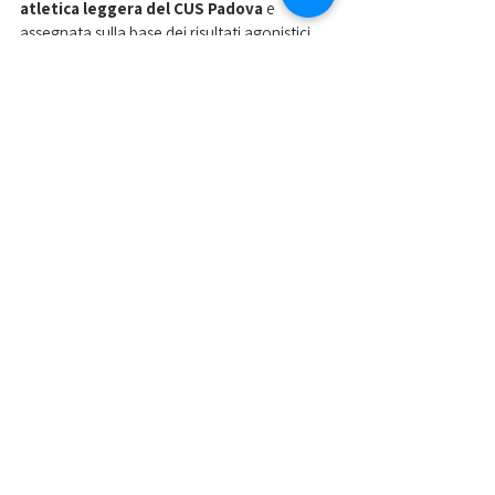
atletica leggera del CUS Padova 
e 
assegnata sulla base dei risultati agonistici 
della stagione e del percorso accademico, è 
andata a tre atleti: Matteo Miola (vincitore), 
Chiara Mioni e Pietro Corradin (secondi ex 
aequo). I tre sono stati premiati da Cristina 
ed Enrico Santangelo.
Nella foto di Francesco Basana, il presidente 
Uguagliati, il prorettore Paoli, Cristina ed 
Enrico Santangelo, premiano Miola e 
Corradin