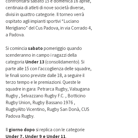
confrontarsi sabato 15 e domenica 16 aprile, 
centinaia di atleti di nove società diverse, 
divisi in quattro categorie. Il torneo verrà 
ospitato agli impianti sportivi “Luciano 
Merigliano” del Cus Padova, in via Corrado 4, 
a Padova. 
Si comincia 
sabato 
pomeriggio quando 
scenderanno in campo i ragazzi della 
categoria 
Under 13
 (consolidamento). Si 
parte alle 15 con l’accoglienza delle squadre, 
le finali sono previste dalle 18, a seguire il 
terzo tempo e le premiazioni. Queste le 
squadre in gara: Petrarca Rugby, Valsugana 
Rugby , Selvazzano Rugby F.C. , Botticino 
Rugby Union, Rugby Bassano 1976 , 
RugbyAlto Vicentino, Rugby San Donà, CUS 
Padova Rugby. 
Il 
giorno dopo
 si replica con le categorie 
Under 7, Under 9 e Under 11
. 