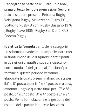
L’accoglienza parte dalle 9, alle 12 le finali, 
prima di terzo tempo e premiazioni. Sempre 
otto le squadre presenti: Petrarca Rugby, 
Valsugana Rugby, Selvazzano Rugby F.C. , 
Botticino Rugby Union, Rugby Bassano 1976 
, Rugby Piave 1985 , Rugby San Donà, CUS 
Padova Rugby. 
Identica la formula
 per tutte le categorie. 
Lo schema prevede una fase preliminare con 
la suddivisione delle 8 squadre partecipanti 
in due gironi di quattro squadre ciascuno 
con la modalità del girone all’ “italiana”; al 
termine di questo periodo verranno 
elaborate le quattro semifinali incrociate per 
il 5° e 8° posto e per il 1° e 4° posto; in ultima, 
avranno luogo le quattro finali per il 7° e 8° 
posto, 5° e 6° posto, 3° e 4° posto e 1° e 2° 
posto. Per la formulazione e la gestione dei 
risultati delle partite in tutte le fasi verrà 