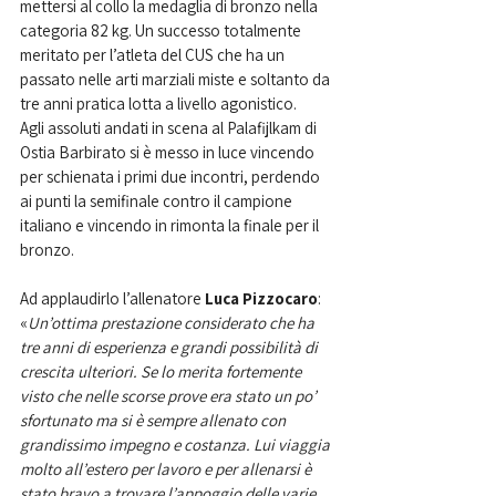
mettersi al collo la medaglia di bronzo nella 
categoria 82 kg. Un successo totalmente 
meritato per l’atleta del CUS che ha un 
passato nelle arti marziali miste e soltanto da 
tre anni pratica lotta a livello agonistico. 
Agli assoluti andati in scena al
Palafijlkam di 
Ostia Barbirato si è messo in luce vincendo 
per schienata i primi due incontri, perdendo 
ai punti la semifinale contro il campione 
italiano e vincendo in rimonta la finale per il 
bronzo. 
Ad applaudirlo l’allenatore 
Luca Pizzocaro
: 
«
Un’ottima prestazione considerato che ha 
tre anni di esperienza e grandi possibilità di 
crescita ulteriori. Se lo merita fortemente 
visto che nelle scorse prove era stato un po’ 
sfortunato ma si è sempre allenato con 
grandissimo impegno e costanza. Lui viaggia 
molto all’estero per lavoro e per allenarsi è 
stato bravo a trovare l’appoggio delle varie 