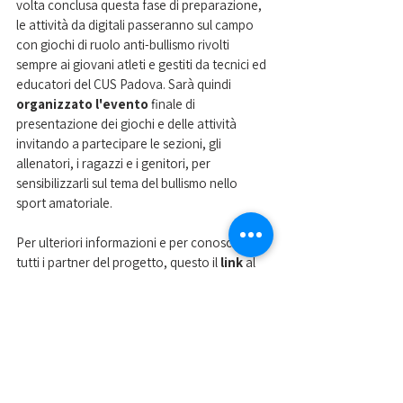
volta conclusa questa fase di preparazione, 
le attività da digitali passeranno sul campo 
con giochi di ruolo anti-bullismo rivolti 
sempre ai giovani atleti e gestiti da tecnici ed 
educatori del CUS Padova. Sarà quindi 
organizzato l'evento
 finale di 
presentazione dei giochi e delle attività 
invitando a partecipare le sezioni, gli 
allenatori, i ragazzi e i genitori, per 
sensibilizzarli sul tema del bullismo nello 
sport amatoriale.
Per ulteriori informazioni e per conoscere 
tutti i partner del progetto, questo il 
link 
al 
sito ufficiale  
www.bulldogproject.eu/
Nella foto alcuni membri del team di Bulldog 
riuniti agli impianti del Cus Padova