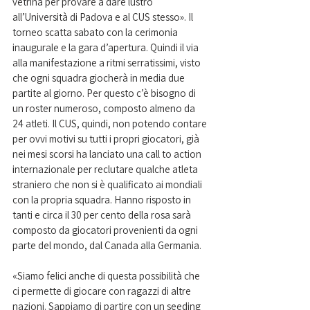
vetrina per provare a dare lustro 
all’Università di Padova e al CUS stesso». Il 
torneo scatta sabato con la cerimonia 
inaugurale e la gara d’apertura. Quindi il via 
alla manifestazione a ritmi serratissimi, visto 
che ogni squadra giocherà in media due 
partite al giorno. Per questo c’è bisogno di 
un roster numeroso, composto almeno da 
24 atleti. Il CUS, quindi, non potendo contare 
per ovvi motivi su tutti i propri giocatori, già 
nei mesi scorsi ha lanciato una call to action 
internazionale per reclutare qualche atleta 
straniero che non si è qualificato ai mondiali 
con la propria squadra. Hanno risposto in 
tanti e circa il 30 per cento della rosa sarà 
composto da giocatori provenienti da ogni 
parte del mondo, dal Canada alla Germania.
«Siamo felici anche di questa possibilità che 
ci permette di giocare con ragazzi di altre 
nazioni. Sappiamo di partire con un seeding 