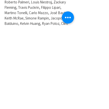
Roberto Palmeri, Louis Niestroj, Zackary 
Fleming, Travis Puckrin, Filippo Lipari, 
Martino Tonelli, Carlo Mazzo, José Bautsch, 
Keith McRae, Simone Rampin, Jacopo 
Balduino, Kelvin Huang, Ryan Poloz, Clint 
McSherry, Tommaso Zanon.
Allenatore:
 Alberto Girotto
Accompagnatori:
 Manuel Belluco (direttore 
sportivo) e Nicola Bettella (fisioterapista).
Nelle foto la formazione del CUS Padova 
Barbastreji.