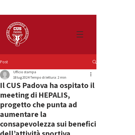
Post
Ufficio stampa
18 lug 2024
Tempo di lettura: 2 min
Il CUS Padova ha ospitato il
meeting di HEPALIS,
progetto che punta ad
aumentare la
consapevolezza sui benefici
dell’attività sportiva