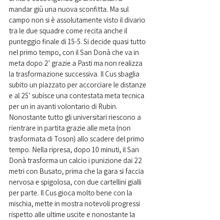
mandar giù una nuova sconfitta. Ma sul 
campo non si è assolutamente visto il divario 
tra le due squadre come recita anche il 
punteggio finale di 15-5. Si decide quasi tutto 
nel primo tempo, con il San Donà che va in 
meta dopo 2’ grazie a Pasti ma non realizza 
la trasformazione successiva. Il Cus sbaglia 
subito un piazzato per accorciare le distanze 
e al 25’ subisce una contestata meta tecnica 
per un in avanti volontario di Rubin. 
Nonostante tutto gli universitari riescono a 
rientrare in partita grazie alle meta (non 
trasformata di Toson) allo scadere del primo 
tempo. Nella ripresa, dopo 10 minuti, il San 
Donà trasforma un calcio i punizione dai 22 
metri con Busato, prima che la gara si faccia 
nervosa e spigolosa, con due cartellini gialli 
per parte. Il Cus gioca molto bene con la 
mischia, mette in mostra notevoli progressi 
rispetto alle ultime uscite e nonostante la 