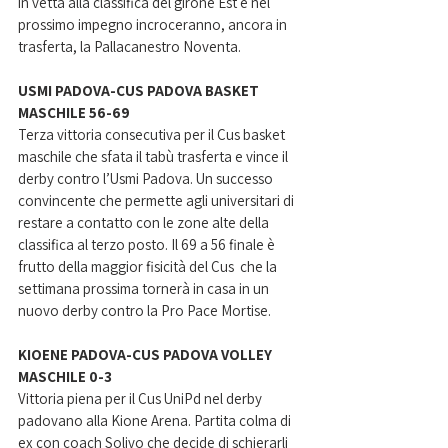
in vetta alla classifica del girone Est e nel 
prossimo impegno incroceranno, ancora in 
trasferta, la Pallacanestro Noventa.
USMI PADOVA-CUS PADOVA BASKET 
MASCHILE 56-69
Terza vittoria consecutiva per il Cus basket 
maschile che sfata il tabù trasferta e vince il 
derby contro l’Usmi Padova. Un successo 
convincente che permette agli universitari di 
restare a contatto con le zone alte della 
classifica al terzo posto. Il 69 a 56 finale è 
frutto della maggior fisicità del Cus  che la 
settimana prossima tornerà in casa in un 
nuovo derby contro la Pro Pace Mortise. 
KIOENE PADOVA-CUS PADOVA VOLLEY 
MASCHILE 0-3
Vittoria piena per il Cus UniPd nel derby 
padovano alla Kione Arena. Partita colma di 
ex con coach Solivo che decide di schierarli 