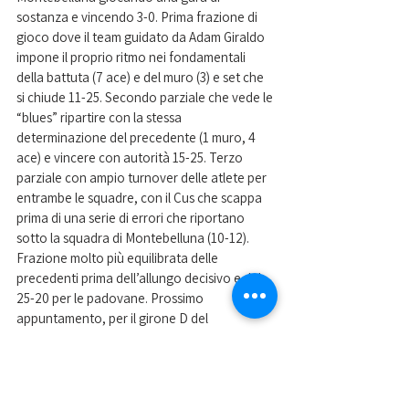
sostanza e vincendo 3-0. Prima frazione di 
gioco dove il team guidato da Adam Giraldo 
impone il proprio ritmo nei fondamentali 
della battuta (7 ace) e del muro (3) e set che 
si chiude 11-25. Secondo parziale che vede le 
“blues” ripartire con la stessa 
determinazione del precedente (1 muro, 4 
ace) e vincere con autorità 15-25. Terzo 
parziale con ampio turnover delle atlete per 
entrambe le squadre, con il Cus che scappa 
prima di una serie di errori che riportano 
sotto la squadra di Montebelluna (10-12). 
Frazione molto più equilibrata delle 
precedenti prima dell’allungo decisivo e del 
25-20 per le padovane. Prossimo 
appuntamento, per il girone D del 
campionato di Serie C, all’impianto sportivo 
di Via delle Cave, sabato 27 alle 20:30, 
contro il Vigonza.