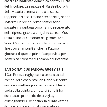
casalingo maturato domenica contro il Città 
del Tricolore. Le ragazze di Maistrello, forti 
della vittoria esterna contro le stesse 
reggiane della settimana precedente, hanno 
sofferto un po’ nel primo tempo sono 
passate in svantaggio ma hanno recuperato 
nella ripresa grazie a un gol su corto. Il Cus 
resta quindi al comando del girone B2 di 
Serie A/2 e per conservare la vetta fino alla 
fine dovrà far punti anche nell’ultima 
giornata di questa prima fase prevista per 
domenica prossima sul campo del Potentia.
SAN DONA’-CUS PADOVA RUGBY 15-5
Il Cus Padova rugby esce a testa alta dal 
campo della capolista San Donà pur senza 
riuscire a mettere punti in cascina. Il testa 
coda della quinta giornata di Serie B ha 
rispettato i pronostici della vigilia, 
consegnando ai veneziani la quinta vittoria 
di fila e costringendo gli universitari a 