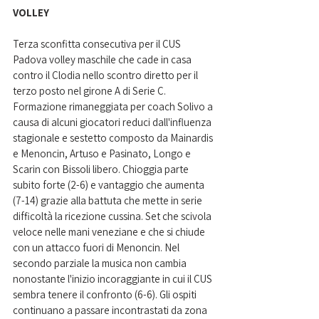
VOLLEY
Terza sconfitta consecutiva per il CUS 
Padova volley maschile che cade in casa 
contro il Clodia nello scontro diretto per il 
terzo posto nel girone A di Serie C. 
Formazione rimaneggiata per coach Solivo a 
causa di alcuni giocatori reduci dall'influenza 
stagionale e sestetto composto da Mainardis 
e Menoncin, Artuso e Pasinato, Longo e 
Scarin con Bissoli libero. Chioggia parte 
subito forte (2-6) e vantaggio che aumenta 
(7-14) grazie alla battuta che mette in serie 
difficoltà la ricezione cussina. Set che scivola 
veloce nelle mani veneziane e che si chiude 
con un attacco fuori di Menoncin. Nel 
secondo parziale la musica non cambia 
nonostante l'inizio incoraggiante in cui il CUS 
sembra tenere il confronto (6-6). Gli ospiti 
continuano a passare incontrastati da zona 