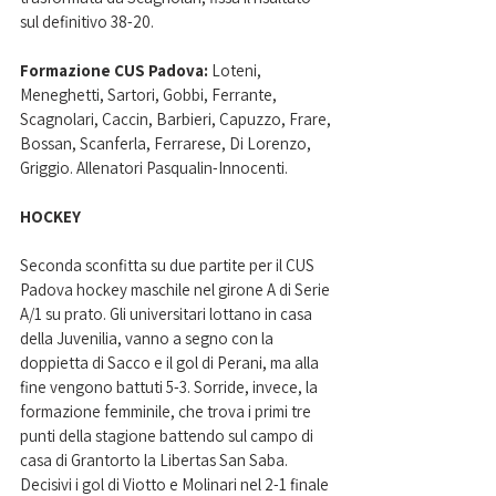
sul definitivo 38-20.
Formazione CUS Padova:
 Loteni, 
Meneghetti, Sartori, Gobbi, Ferrante, 
Scagnolari, Caccin, Barbieri, Capuzzo, Frare, 
Bossan, Scanferla, Ferrarese, Di Lorenzo, 
Griggio. Allenatori Pasqualin-Innocenti.
HOCKEY
Seconda sconfitta su due partite per il CUS 
Padova hockey maschile nel girone A di Serie 
A/1 su prato. Gli universitari lottano in casa 
della Juvenilia, vanno a segno con la 
doppietta di Sacco e il gol di Perani, ma alla 
fine vengono battuti 5-3. Sorride, invece, la 
formazione femminile, che trova i primi tre 
punti della stagione battendo sul campo di 
casa di Grantorto la Libertas San Saba. 
Decisivi i gol di 
Viotto e Molinari
 nel 2-1 finale 