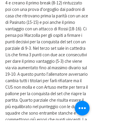
4 e creano il primo break (8-12) rintuzzato 
poi con una prova d'orgoglio dai padroni di 
casa che ritrovano prima la parità con un ace 
di Pasinato (15-15) e poi anche il primo 
vantaggio con un attacco di Rossi (18-16). Ci 
pensa poi Marzolla per gli ospiti a firmare i 
punti decisivi per la conquista del set con un 
parziale di 9-3. Nel terzo set sale in cattedra 
Lis che firma 3 punti con due ace consecutivi 
per dare il primo vantaggio (5-3) che viene 
via via aumentato fino al massimo divario sul 
19-10. A questo punto l'allenatore avversario 
cambia tutti i titolari per farli rifiatare ma il 
CUS non molla e con Artuso mette per terra il 
pallone per la conquista del set che riapre la 
partita. Quarto parziale che risulta essere il 
più equilibrato nel punteggio con le due 
squadre che sono entrambe stanche e 
commettono più errori che punti vincenti. La 
partita si decide negli ultimi punti con le 