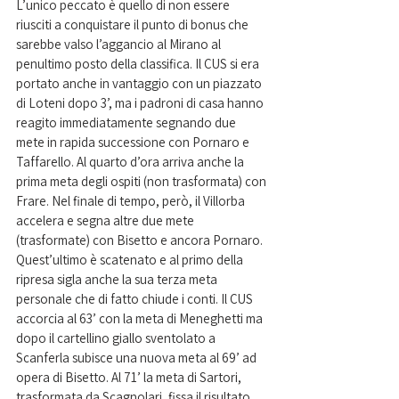
L’unico peccato è quello di non essere 
riusciti a conquistare il punto di bonus che 
sarebbe valso l’aggancio al Mirano al 
penultimo posto della classifica. Il CUS si era 
portato anche in vantaggio con un piazzato 
di Loteni dopo 3’, ma i padroni di casa hanno 
reagito immediatamente segnando due 
mete in rapida successione con Pornaro e 
Taffarello. Al quarto d’ora arriva anche la 
prima meta degli ospiti (non trasformata) con 
Frare. Nel finale di tempo, però, il Villorba 
accelera e segna altre due mete 
(trasformate) con Bisetto e ancora Pornaro. 
Quest’ultimo è scatenato e al primo della 
ripresa sigla anche la sua terza meta 
personale che di fatto chiude i conti. Il CUS 
accorcia al 63’ con la meta di Meneghetti ma 
dopo il cartellino giallo sventolato a 
Scanferla subisce una nuova meta al 69’ ad 
opera di Bisetto. Al 71’ la meta di Sartori, 
trasformata da Scagnolari, fissa il risultato 