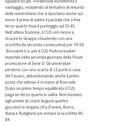
squadra locale. Pordenone incrementa il 
vantaggio, resistendo al tentativo di rimonta 
delle universitarie che si riportano anche sul 
meno 4 prima di subire il parziale che a fine 
terzo quarto fissa il punteggio sul 53-45. 
Nell’ultima frazione, il CUS non riesce a 
ricucire lo strappo chiudendo con una 
sconfitta (la seconda consecutiva) per 70-59. 
 Bruciante k.o. per il CUS Padova basket 
maschile nella seconda giornata della Poule 
promozione di Serie D. Gli universitari 
perdono con uno scarto di 12 punti in casa 
del Favaro, abbandonando anche il primo 
posto che adesso è in mano al Roncade. 
Dopo un primo tempo equilibrato il CUS 
paga un terzo quarto in salita. Non bastano 
agli uomini di coach Augusti quattro 
giocatori in doppia cifra (Fanesi, Borro, 
Nana e Rutigliani) per evitare la sconfitta 96-
84.