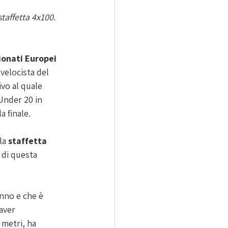
taffetta 4x100. 
onati Europei
velocista del 
vo al quale 
Under 20 in 
a finale.
la 
staffetta 
 di questa 
anno e che è 
aver 
 metri, ha 