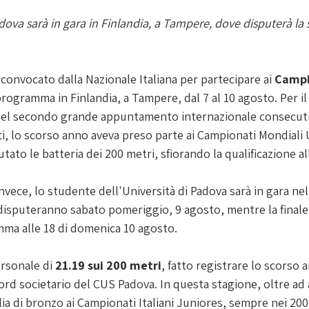
dova sarà in gara in Finlandia, a Tampere, dove disputerà la s
 convocato dalla Nazionale Italiana per partecipare ai
 Campi
programma in Finlandia, a Tampere, dal 7 al 10 agosto. Per il 
del secondo grande appuntamento internazionale consecuti
tti, lo scorso anno aveva preso parte ai Campionati Mondiali 
ato le batteria dei 200 metri, sfiorando la qualificazione all
nvece, lo studente dell'Università di Padova sarà in gara nel
i disputeranno sabato pomeriggio, 9 agosto, mentre la finale
amma alle 18 di domenica 10 agosto.
rsonale di 
21.19 sui 200 metri
, fatto registrare lo scorso 
ord societario del CUS Padova. In questa stagione, oltre ad 
a di bronzo ai Campionati Italiani Juniores, sempre nei 200