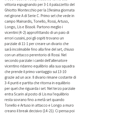
vittoria espugnando per 3-1 il palazzetto del 
Ghiotto Montecchio per la 19esima giornata 
nel girone A di Serie C. Primo set che vede in 
campo Mainardis, Tonello, Rossi, Artuso, 
Longo, Lis e Bissoli. Partono meglio i 
vicentini (4-2) approfittando di un paio di 
errori cussini, poi gli ospiti trovano un 
parziale di 11-1 per creare un divario che 
sarà incolmabile fino alla fine del set, chiuso 
con un attacco perentorio di Rossi. Nel 
secondo parziale i cambi dell'allenatore 
vicentino ridanno equilibrio alla sua squadra 
che prende il primo vantaggio sul 13-10 
grazie ad un ace. Il divario rimane costante di 
3-4 punti e partita che ritorna in equilibrio 
per quel che riguarda i set. Nel terzo parziale 
entra Scarin al posto di Lis ma l'equilibrio 
resta sovrano fino a metà set quando 
Tonello e Artuso in attacco e Longo a muro 
creano il break decisivo (14-21). Ci pensa poi 