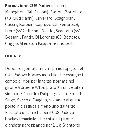
Formazione CUS Padova:
 Loteni, 
Meneghetti (60’ Simioni), Sartori, Bortolato 
(70’ Giudicianni), Crivellaro, Scagnolari, 
Caccin, Barbieri, Capuzzo (55’ Ferrarese), 
Frare (55’ Cattelan), Nalato, Scanferla (55’ 
Bossan), Fantin, Di Lorenzo (65’ Betteto), 
Griggio. Allenatori Pasqualin-Innocenti.
HOCKEY
Dopo tre giornate arriva il primo ruggito del 
CUS Padova hockey maschile che espugna il 
campo di Mori per la terza giornata nel 
girone A di Serie A/1 su prato. Gli universitari 
vincono 3-1 contro l’Adige grazie alle reti di 
Singh, Sacco e Faggian
, restando al quinto 
posto in classifica a meno uno dal terzo. 
Risultato utile anche per il CUS Padova 
hockey femminile, che chiude il girone 
d’andata pareggiando per 1-1 a Grantorto 