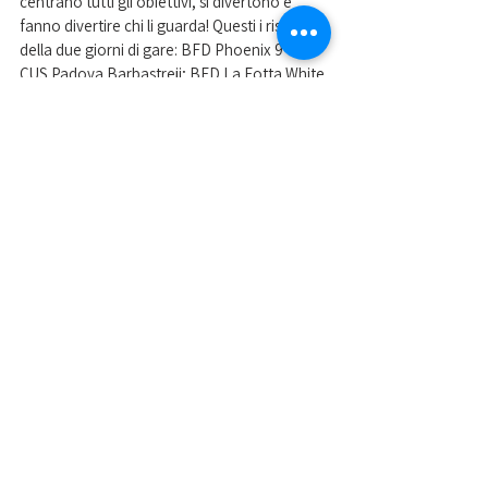
centrano tutti gli obiettivi, si divertono e 
fanno divertire chi li guarda! Questi i risultati 
della due giorni di gare: BFD Phoenix 9 - 15 
CUS Padova Barbastreji; BFD La Fotta White 
15 - 9 CUS Padova Barbastreji; CUS Padova 
Barbastreji 15 - 10 Spaccamadoni; CUS 
Padova Barbastreji 15 - 10 Canieporci.
 Buon avvio anche per la formazione 
femminile nella prima tappa della Serie A 
Open, svoltasi a Rimini. Il CUS Padova Tane 
Malefiche, con due successi e altrettante 
sconfitte si piazza terzo nel proprio girone, 
con la consapevolezza di avere ampi margini 
di miglioramento. Ecco i risultati: CUS Padova 
Tane Malefiche 9-11 BFD Shout Red; CUS 
Padova Tane Malefiche 15-6 FireFlies; CUS 
Bergamo Ultimate 4-15 CUS Padova Tane 
Malefiche; Tequila Boom Boom 12-11 CUS 
Padova Tane Malefiche.
CALCIO A 5 