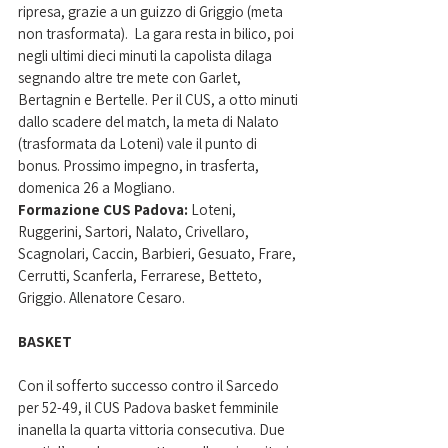
ripresa, grazie a un guizzo di Griggio (meta 
non trasformata).  La gara resta in bilico, poi 
negli ultimi dieci minuti la capolista dilaga 
segnando altre tre mete con Garlet, 
Bertagnin e Bertelle. Per il CUS, a otto minuti 
dallo scadere del match, la meta di Nalato 
(trasformata da Loteni) vale il punto di 
bonus. Prossimo impegno, in trasferta, 
domenica 26 a Mogliano.
Formazione CUS Padova:
 Loteni, 
Ruggerini, Sartori, Nalato, Crivellaro, 
Scagnolari, Caccin, Barbieri, Gesuato, Frare, 
Cerrutti, Scanferla, Ferrarese, Betteto, 
Griggio. Allenatore Cesaro.
BASKET
Con il sofferto successo contro il Sarcedo 
per 52-49, il CUS Padova basket femminile 
inanella la quarta vittoria consecutiva. Due 