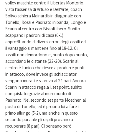
volley maschile contro il Libertas Montorio. 
Vista l'assenza di Artuso e Dell'Arte, coach 
Solivo schiera Mainardis in diagonale con 
Tonello, Rossi e Pasinato in banda, Longo e 
Scarin al centro con Bissoli libero. Subito 
scappano i padroni di casa (6-1) 
approfittando di diversi errori degli ospiti ed 
il vantaggio si mantiene fino al 18-12. Gli
 ospiti non demordono e, punto dopo punto, 
accorciano le distanze (22-20). Scarin al 
centro è l'unico che riesce a produrre punti 
in attacco, dove invece gli schiacciatori 
vengono murati e si arriva al 24 pari. Ancora 
Scarin in attacco regala il set point, subito 
conquistato grazie al muro punto di 
Pasinato. Nel secondo set parte Moschen al 
posto di Tonello, ed è proprio lui a fare il 
primo allungo (5-2), ma anche in questo 
secondo parziale gli ospiti provano a 
recuperare (8 pari). Ci pensano però 