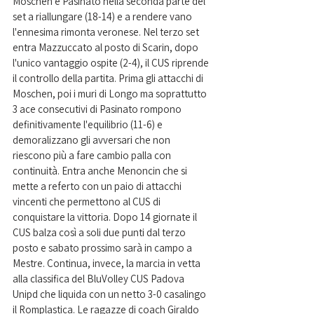
Moschen e Pasinato nella seconda parte del 
set a riallungare (18-14) e a rendere vano 
l'ennesima rimonta veronese. Nel terzo set 
entra Mazzuccato al posto di Scarin, dopo 
l'unico vantaggio ospite (2-4), il CUS riprende 
il controllo della partita. Prima gli attacchi di 
Moschen, poi i muri di Longo ma soprattutto 
3 ace consecutivi di Pasinato rompono 
definitivamente l'equilibrio (11-6) e 
demoralizzano gli avversari che non 
riescono più a fare cambio palla con 
continuità. Entra anche Menoncin che si 
mette a referto con un paio di attacchi 
vincenti che permettono al CUS di 
conquistare la vittoria. Dopo 14 giornate il 
CUS balza così a soli due punti dal terzo 
posto e sabato prossimo sarà in campo a 
Mestre. Continua, invece, la marcia in vetta 
alla classifica del BluVolley CUS Padova 
Unipd che liquida con un netto 3-0 casalingo 
il Romplastica. Le ragazze di coach Giraldo 