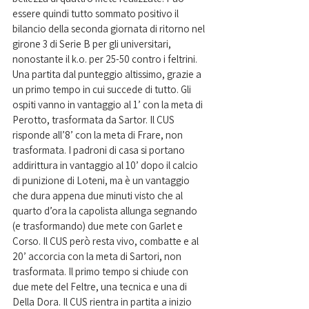
essere quindi tutto sommato positivo il 
bilancio della seconda giornata di ritorno nel 
girone 3 di Serie B per gli universitari, 
nonostante il k.o. per 25-50 contro i feltrini. 
Una partita dal punteggio altissimo, grazie a 
un primo tempo in cui succede di tutto. Gli 
ospiti vanno in vantaggio al 1’ con la meta di 
Perotto, trasformata da Sartor. Il CUS 
risponde all’8’ con la meta di Frare, non 
trasformata. I padroni di casa si portano 
addirittura in vantaggio al 10’ dopo il calcio 
di punizione di Loteni, ma è un vantaggio 
che dura appena due minuti visto che al 
quarto d’ora la capolista allunga segnando 
(e trasformando) due mete con Garlet e 
Corso. Il CUS però resta vivo, combatte e al 
20’ accorcia con la meta di Sartori, non 
trasformata. Il primo tempo si chiude con 
due mete del Feltre, una tecnica e una di 
Della Dora. Il CUS rientra in partita a inizio 