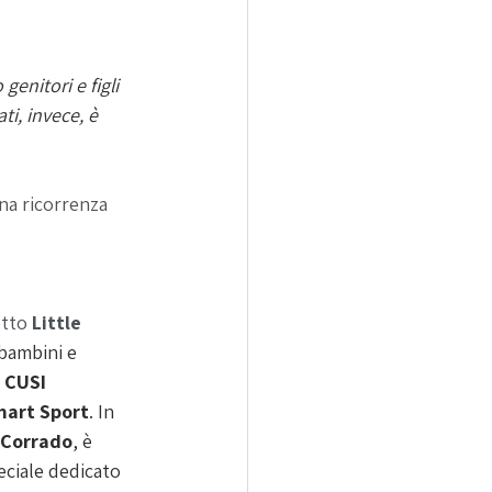
genitori e figli 
i, invece, è 
na ricorrenza 
tto 
Little 
 bambini e 
 
CUSI 
Smart Sport
. 
In 
 Corrado
, è 
ciale dedicato 