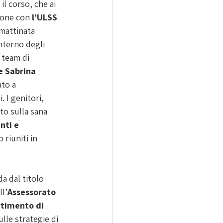
il corso, che ai 
ione con 
l’ULSS
mattinata 
interno degli 
 team di 
e Sabrina 
to a 
 I genitori, 
to sulla sana 
nti e 
 riuniti in 
a dal titolo 
ll’
Assessorato 
rtimento di 
lle strategie di 