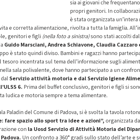
sia ai giovani che frequentano 
propri genitori. In collaboraz
è stata organizzata un’intera 
 vita e corretta alimentazione, rivolta a tutta la famiglia. All’
le, genitori e figli 
(nella foto a sinistra)
 sono stati accolti dal
a 
Guido Marsciani, Andrea Schiavone, Claudia Cazzaro 
uppo è stato quindi diviso. Bambini e ragazzi hanno partecipa
l tesoro incentrata sul tema dell’informazione sugli alimenti.
i nella sala polivalente, dove hanno partecipato a un confron
dal 
Servizio attività motoria e dal Servizio Igiene Alime
ll’ULSS 6.
 Prima del buffet conclusivo, genitori e figli si sono
ta ludica e motoria sempre a tema alimentare. 
ala Paladin del Comune di Padova, si è svolta la tavola rotond
 fare spazio allo sport tra idee e azioni”, 
organizzata da
razione con 
la Uosd Servizio di Attività Motoria del Dipa
 Padova. 
Un
confronto a 360° gradi sullo stato dell’arte e su