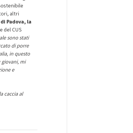
sostenibile 
ri, altri 
 di Padova, la 
nte del CUS 
le sono stati 
cato di porre 
alia, in questo 
 giovani, mi 
zione e 
a caccia al 