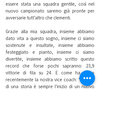
essere stata una squadra gentile, così nel 
nuovo campionato saremo già pronte per 
avversarie tutt’altro che clementi.
Grazie alla mia squadra, insieme abbiamo 
dato vita a questo sogno, insieme ci siamo 
sostenute e insultate, insieme abbiamo 
festeggiato e pianto, insieme ci siamo 
divertite, insieme abbiamo scritto questo 
record che forse pochi sapranno: 23,9 
vittorie di fila su 24. E come ha detto 
recentemente la nostra vice coach: “La fine 
di una storia è sempre l’inizio di un nuovo 
racconto. E voi siete un racconto fantastiCo.”
 A tutte noi un buon nuovo inizio, ovunque ci 
porterà.