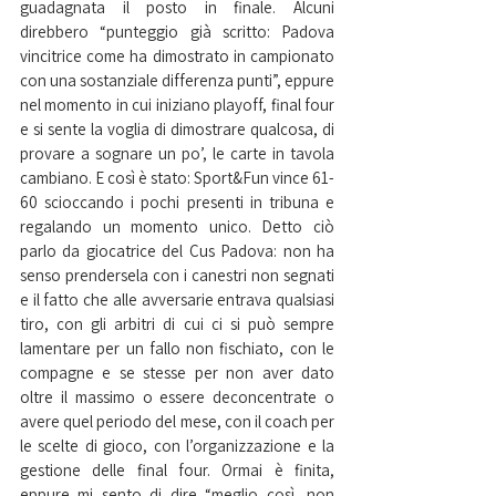
guadagnata il posto in finale. Alcuni 
direbbero “punteggio già scritto: Padova 
vincitrice come ha dimostrato in campionato 
con una sostanziale differenza punti”, eppure 
nel momento in cui iniziano playoff, final four 
e si sente la voglia di dimostrare qualcosa, di 
provare a sognare un po’, le carte in tavola 
cambiano. E così è stato: Sport&Fun vince 61-
60 scioccando i pochi presenti in tribuna e 
regalando un momento unico. Detto ciò 
parlo da giocatrice del Cus Padova: non ha 
senso prendersela con i canestri non segnati 
e il fatto che alle avversarie entrava qualsiasi 
tiro, con gli arbitri di cui ci si può sempre 
lamentare per un fallo non fischiato, con le 
compagne e se stesse per non aver dato 
oltre il massimo o essere deconcentrate o 
avere quel periodo del mese, con il coach per 
le scelte di gioco, con l’organizzazione e la 
gestione delle final four. Ormai è finita, 
eppure mi sento di dire “meglio così, non 