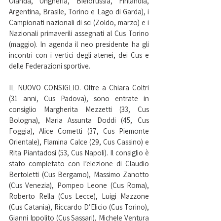
Olanda, Ungheria, Bielorussia, Finlandia, 
Argentina, Brasile, Torino e Lago di Garda), i 
Campionati nazionali di sci (Zoldo, marzo) e i 
Nazionali primaverili assegnati al Cus Torino 
(maggio). In agenda il neo presidente ha gli 
incontri con i vertici degli atenei, dei Cus e 
delle Federazioni sportive.
IL NUOVO CONSIGLIO. Oltre a Chiara Coltri 
(31 anni, Cus Padova), sono entrate in 
consiglio Margherita Mezzetti (33, Cus 
Bologna), Maria Assunta Doddi (45, Cus 
Foggia), Alice Cometti (37, Cus Piemonte 
Orientale), Flamina Calce (29, Cus Cassino) e 
Rita Piantadosi (53, Cus Napoli). Il consiglio è 
stato completato con l’elezione di Claudio 
Bertoletti (Cus Bergamo), Massimo Zanotto 
(Cus Venezia), Pompeo Leone (Cus Roma), 
Roberto Rella (Cus Lecce), Luigi Mazzone 
(Cus Catania), Riccardo D’Elicio (Cus Torino), 
Gianni Ippolito (Cus Sassari), Michele Ventura 