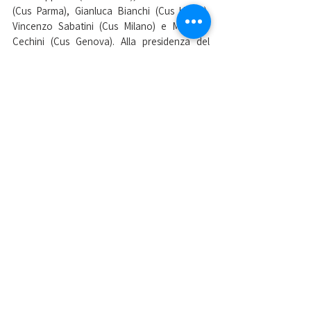
(Cus Parma), Gianluca Bianchi (Cus Udine), 
Vincenzo Sabatini (Cus Milano) e Maurizio 
Cechini (Cus Genova). Alla presidenza del 
collegio dei revisori è stato eletto Stefano 
Belardinelli (Cus Camerino).
Nella foto alcuni dei nuovi consiglieri del 
Cusi, Chiara Coltri è davanti al presidente 
Dima
Mostra tutti
Post recenti