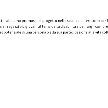
etto, abbiamo promosso il progetto nelle scuole del territorio per fa
zare i ragazzi più giovani al tema della disabilità e per fargli compr
l potenziale di una persona o alla sua partecipazione alla vita coll
CUS PADOVA ASD
via G.Bruno, 27 - 35124 Padova
Tel. 049685222 - Email.
segreteria@cuspadova.it
PEC:
cuspadova@pec.cuspadova.it
P.IVA 00893390286 - C.F. 80012840288