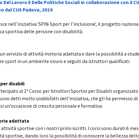
 Del Lavoro E Delle Politiche Sociali in collaborazione con il C
sso dal CUS Padova, 2019
sce nell’iniziativa 'SPIN-Sport per l’inclusione', il progetto naziona
ca sportiva delle persone con disabilità.
un servizio di attività motoria adattata e dare la possibilità a stud
e sport in un ambiente sicuro e seguiti da istruttori qualificati.
per disabili
ecipato al 1° Corso per Istruttori Sportivi per Disabili organizzato
 sono detti molto soddisfatti dell’iniziativa, che gli ha permesso 
si un’occasione di crescita personale e formativa.
toria adattata
tività sportive con i nostri primi iscritti. I corsi sono durati 6 me
vità sportive, dando loro la possibilità di conoscere la bellezza de