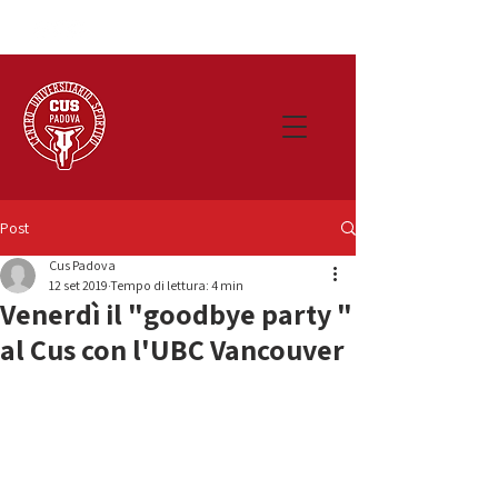
Post
Cus Padova
12 set 2019
Tempo di lettura: 4 min
Venerdì il "goodbye party "
al Cus con l'UBC Vancouver