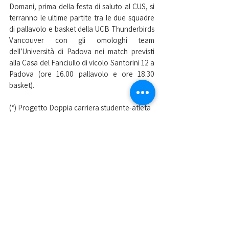
Domani, prima della festa di saluto al CUS, si 
terranno le ultime partite tra le due squadre 
di pallavolo e basket della UCB Thunderbirds 
Vancouver con gli omologhi team 
dell’Università di Padova nei match previsti 
alla Casa del Fanciullo di vicolo Santorini 12 a 
Padova (ore 16.00 pallavolo e ore 18.30 
basket).
(*) Progetto Doppia carriera studente-atleta
L'iniziativa è all’insegna di un movimento 
sportivo universitario che anche in Italia sta 
crescendo sulla scia del progetto 
pionieristico dell’Università di Padova relativo 
al riconoscimento della doppia carriera 
studente atleta, come avviene ormai da 
tempo in particolare nei college canadesi e 
americani. L'università di Padova mette a 
disposizione degli incentivi per gli studenti 