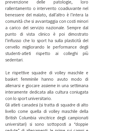
prevenzione delle patologie, loro 
rallentamento o intervento coadiuvante nel 
benessere del malato, dall’altro è l’intera la 
comunità che si avvantaggia con costi minori 
a carico del servizio nazionale. Sempre dal 
punto di vista clinico è poi dimostrato 
l’influsso che lo sport ha sulla plasticità del 
cervello migliorando le performance degli 
studenti-atleti rispetto ai colleghi più 
sedentari.
Le rispettive squadre di volley maschile e 
basket femminile hanno avuto modo di 
allenarsi e giocare assieme in una settimana 
interamente dedicata alla cultura coniugata 
con lo sport universitario.
Gli atleti canadesi (si tratta di squadre di alto 
livello come quella di volley maschile della 
British Columbia vincitrice degli campionati 
universitari) si sono sottoposti a “doppie 
sedute” di allenamenti: le prime sui campi e 