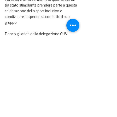
sia stato stimolante prendere parte a questa 
celebrazione dello sport inclusivo e 
condividere l’esperienza con tutto il suo 
gruppo.
Elenco gli atleti della delegazione CUS: 
Andrea Forcato, Gloria Lorenzetti, Samuele 
Coletto, Emanuele Scuotto, Alberto Lentini, 
Manuel Giuge, Federica Yakymashko, Alberto 
Barosso, Francesco Basana, Chiara Mioni, 
Angela Andrigo, Giovanni Lazzaro.
Nelle foto di Francesco Basana alcune 
immagini delle discipline in cui si sono 
cimentati gli atleti di Par-Oylmpia