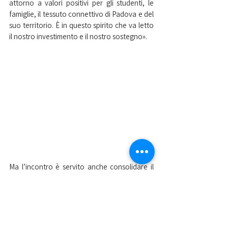
attorno a valori positivi per gli studenti, le 
famiglie, il tessuto connettivo di Padova e del 
suo territorio. È in questo spirito che va letto 
il nostro investimento e il nostro sostegno». 
Ma l’incontro è servito anche consolidare il 
rapporto ormai pluriennale con Antenore 
Energia, rappresentata dal Ceo 
Filippo 
Agostini
: «È stato un anno difficile, non 
serve dire perché. Ma noi di Antenore Energia 
siamo sempre andati avanti, senza mai 