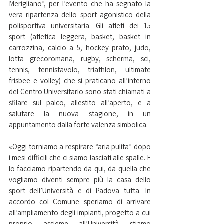
Merigliano”, per l’evento che ha segnato la 
vera ripartenza dello sport agonistico della 
polisportiva universitaria. Gli atleti dei 15 
sport (atletica leggera, basket, basket in 
carrozzina, calcio a 5, hockey prato, judo, 
lotta grecoromana, rugby, scherma, sci, 
tennis, tennistavolo, triathlon, ultimate 
frisbee e volley) che si praticano all’interno 
del Centro Universitario sono stati chiamati a 
sfilare sul palco, allestito all’aperto, e a 
salutare la nuova stagione, in un 
appuntamento dalla forte valenza simbolica.
«Oggi torniamo a respirare “aria pulita” dopo 
i mesi difficili che ci siamo lasciati alle spalle. E 
lo facciamo ripartendo da qui, da quella che 
vogliamo diventi sempre più la casa dello 
sport dell’Università e di Padova tutta. In 
accordo col Comune speriamo di arrivare 
all’ampliamento degli impianti, progetto a cui 
proprio assieme all’Università stiamo 