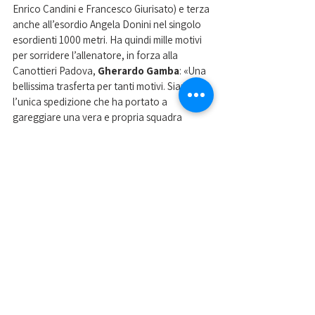
Enrico Candini e Francesco Giurisato) e terza 
anche all’esordio Angela Donini nel singolo 
esordienti 1000 metri. Ha quindi mille motivi 
per sorridere l’allenatore, in forza alla 
Canottieri Padova, 
Gherardo Gamba
: «Una 
bellissima trasferta per tanti motivi. Siamo 
l’unica spedizione che ha portato a 
gareggiare una vera e propria squadra 
universitaria e non gruppi di atleti studenti. 
Per questo siamo riusciti a coprire quasi tutti 
gli equipaggi, un aspetto che ci sta molto a 
cuore. Contiamo che in futuro sempre più 
atleti che studiano a Padova possano fare 
canottaggio con noi». 