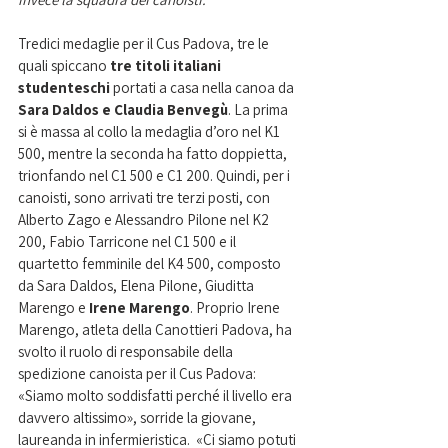
Tredici medaglie per il Cus Padova, tre le 
quali spiccano
 tre titoli italiani 
studenteschi 
portati a casa nella canoa da 
Sara Daldos e Claudia Benvegù
. La prima 
si è massa al collo la medaglia d’oro nel K1 
500, mentre la seconda ha fatto doppietta, 
trionfando nel C1 500 e C1 200. Quindi, per i 
canoisti, sono arrivati tre terzi posti, con 
Alberto Zago e Alessandro Pilone nel K2 
200, Fabio Tarricone nel C1 500 e il 
quartetto femminile del K4 500, composto 
da Sara Daldos, Elena Pilone, Giuditta 
Marengo e
 Irene Marengo
. Proprio Irene 
Marengo, atleta della Canottieri Padova, ha 
svolto il ruolo di responsabile della 
spedizione canoista per il Cus Padova: 
«Siamo molto soddisfatti perché il livello era 
davvero altissimo», sorride la giovane, 
laureanda in infermieristica.  «Ci siamo potuti 