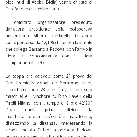
piedi nudi di Abebe Bikila) venne chiesto al 
Cus Padova di allestirne una.
Il comitato organizzatore presieduto 
dall’allora presidente della polisportiva 
universitaria Alberto Pettinella individuò 
come percorso da 42,195 chilometri la statale 
che collega Bassano a Padova, con l’arrivo in 
Fiera, in concomitanza con la Fiera 
Campionaria del 1959.
La tappa era valevole come 2^ prova del 
Gran Premio Nazionale dei Maratoneti Fidal, 
vi parteciparono 23 atleti (la gara era solo 
maschile) e il vincitore fu Rino Lavelli della 
Pirelli Milano, con il tempo di 2 ore 42’20”. 
Dopo quella prima edizione la 
manifestazione si trasformò in maratonina, 
dimezzando la distanza, interessando la 
strada che da Cittadella porta a Padova: 
esistono documenti che attestano come si 