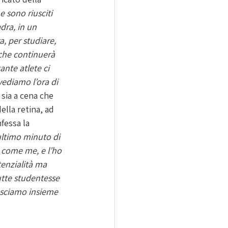
e sono riusciti 
dra, in un 
, per studiare, 
 che continuerà 
nte atlete ci 
ediamo l’ora di 
sia a cena che 
ella retina, ad 
nfessa la 
’ultimo minuto di 
 come me, e l’ho 
enzialità ma 
utte studentesse 
usciamo insieme 