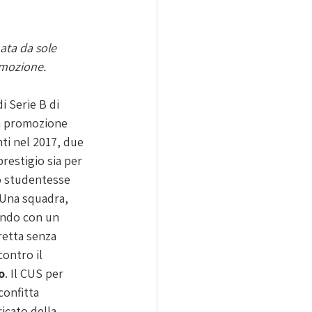
ata da sole 
omozione.
i Serie B di 
da promozione 
ti nel 2017, due 
restigio sia per 
no studentesse 
 Una squadra, 
endo con un 
retta senza 
ontro il 
o
. Il CUS per 
confitta 
ricato della 