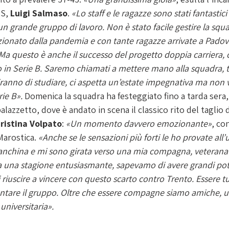
S, 
Luigi Salmaso
. 
«Lo staff e le ragazze sono stati fantastici 
un grande gruppo di lavoro. Non è stato facile gestire la squa
ionato dalla pandemia e con tante ragazze arrivate a Padova
. Ma questo è anche il successo del progetto doppia carriera,
in Serie B. Saremo chiamati a mettere mano alla squadra, ta
ranno di studiare, ci aspetta un’estate impegnativa ma non v
rie B».
 Domenica la squadra ha festeggiato fino a tarda sera, 
azzetto, dove è andato in scena il classico rito del taglio d
ristina Volpato
: 
«Un momento davvero emozionante»
, co
Marostica. 
«Anche se le sensazioni più forti le ho provate all
anchina e mi sono girata verso una mia compagna, veterana
ata una stagione entusiasmante, sapevamo di avere grandi pot
riuscire a vincere con questo scarto contro Trento. Essere t
ntare il gruppo. Oltre che essere compagne siamo amiche, 
universitaria».  