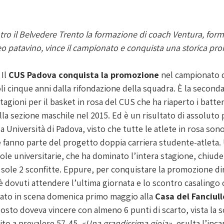
tro il Belvedere Trento la formazione di coach Ventura, form
eo patavino, vince il campionato e conquista una storica pr
Il 
CUS Padova conquista la promozione 
nel campionato d
li cinque anni dalla rifondazione della squadra. È la secon
tagioni per il basket in rosa del CUS che ha riaperto i batten
lla sezione maschile nel 2015. Ed è un risultato di assoluto p
sa Università di Padova, visto che tutte le atlete in rosa so
e fanno parte del progetto doppia carriera studente-atleta.
ole universitarie, che ha dominato l’intera stagione, chiud
e sole 2 sconfitte. Eppure, per conquistare la promozione di
i è dovuti attendere l’ultima giornata e lo scontro casalingo c
ato in scena domenica primo maggio alla
 Casa del Fanciull
osto doveva vincere con almeno 6 punti di scarto, vista la s
ito a prevalere 57-45. 
«Una grandissima gioia»
, esulta l’inca