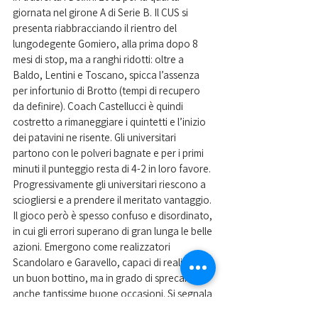
giornata nel girone A di Serie B. Il CUS si 
presenta riabbracciando il rientro del 
lungodegente Gomiero, alla prima dopo 8 
mesi di stop, ma a ranghi ridotti: oltre a 
Baldo, Lentini e Toscano, spicca l’assenza 
per infortunio di Brotto (tempi di recupero 
da definire). Coach Castellucci è quindi 
costretto a rimaneggiare i quintetti e l’inizio 
dei patavini ne risente. Gli universitari 
partono con le polveri bagnate e per i primi 
minuti il punteggio resta di 4-2 in loro favore. 
Progressivamente gli universitari riescono a 
sciogliersi e a prendere il meritato vantaggio. 
Il gioco però è spesso confuso e disordinato, 
in cui gli errori superano di gran lunga le belle 
azioni. Emergono come realizzatori 
Scandolaro e Garavello, capaci di realizzare 
un buon bottino, ma in grado di sprecare 
anche tantissime buone occasioni. Si segnala 
la buona prestazione di Gomiero al rientro e 