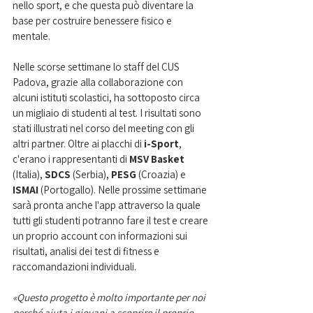
nello sport, e che questa può diventare la 
base per costruire benessere fisico e 
mentale.
Nelle scorse settimane lo staff del CUS 
Padova, grazie alla collaborazione con 
alcuni istituti scolastici, ha sottoposto circa 
un migliaio di studenti al test. I risultati sono 
stati illustrati nel corso del meeting con gli 
altri partner. Oltre ai placchi di 
i-Sport
, 
c'erano i rappresentanti di 
MSV Basket 
(Italia), 
SDCS
 (Serbia), 
PESG 
(Croazia) e 
ISMAI 
(Portogallo). Nelle prossime settimane 
sarà pronta anche l'app attraverso la quale 
tutti gli studenti potranno fare il test e creare 
un proprio account con informazioni sui 
risultati, analisi dei test di fitness e 
raccomandazioni individuali.
«Questo progetto è molto importante per noi 
perché aiuta i giovani a scoprire il proprio 