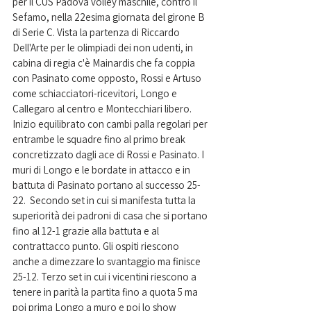
per il CUS Padova volley maschile, contro il 
Sefamo, nella 22esima giornata del girone B 
di Serie C. Vista la partenza di Riccardo 
Dell'Arte per le olimpiadi dei non udenti, in 
cabina di regia c'è Mainardis che fa coppia 
con Pasinato come opposto, Rossi e Artuso 
come schiacciatori-ricevitori, Longo e 
Callegaro al centro e Montecchiari libero. 
Inizio equilibrato con cambi palla regolari per 
entrambe le squadre fino al primo break 
concretizzato dagli ace di Rossi e Pasinato. I 
muri di Longo e le bordate in attacco e in 
battuta di Pasinato portano al successo 25-
22.  Secondo set in cui si manifesta tutta la 
superiorità dei padroni di casa che si portano 
fino al 12-1 grazie alla battuta e al 
contrattacco punto. Gli ospiti riescono 
anche a dimezzare lo svantaggio ma finisce 
25-12. Terzo set in cui i vicentini riescono a 
tenere in parità la partita fino a quota 5 ma 
poi prima Longo a muro e poi lo show 