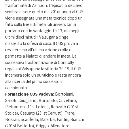
trasformata di Zambon. L’episodio decisivo 
sembra essere quello del 20’ quando al CUS 
viene assegnata una meta tecnica dopo un 
fallo sulla linea di meta. Gli universitari si 
portano così in vantaggio 19-13, ma negli 
ultimi dieci minuti il Valsugana cinge 
d’assedio la difesa di casa. Il CUS prova a 
resistere ma all’ultima azione crolla e 
permette a Nalato di andare in meta. La 
successiva trasformazione di Connolly 
regala al Valsugana la vittoria 20-19. Il CUS 
incamera solo un punticino e resta ancora 
alla ricerca del primo successo in 
campionato.
Formazione CUS Padova:
 Bortolami, 
Sarotri, Giugliano, Bortolato, Crivellaro, 
Pietrantoni (1’ st Loteni), Ranzato (20’ st 
Stoica), Gesuato (25’ st Cerrutti), Frare, 
Bossan, Scanferla, Malerba, Fantin, Bianchi 
(20’ st Bettetto), Griggio. Allenatore: 