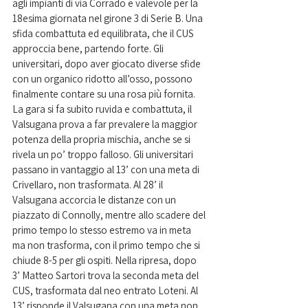
agli impianti di via Corrado e valevole per la 
18esima giornata nel girone 3 di Serie B. Una 
sfida combattuta ed equilibrata, che il CUS 
approccia bene, partendo forte. Gli 
universitari, dopo aver giocato diverse sfide 
con un organico ridotto all’osso, possono 
finalmente contare su una rosa più fornita. 
La gara si fa subito ruvida e combattuta, il 
Valsugana prova a far prevalere la maggior 
potenza della propria mischia, anche se si 
rivela un po’ troppo falloso. Gli universitari 
passano in vantaggio al 13’ con una meta di 
Crivellaro, non trasformata. Al 28’ il 
Valsugana accorcia le distanze con un 
piazzato di Connolly, mentre allo scadere del 
primo tempo lo stesso estremo va in meta 
ma non trasforma, con il primo tempo che si 
chiude 8-5 per gli ospiti. Nella ripresa, dopo 
3’ Matteo Sartori trova la seconda meta del 
CUS, trasformata dal neo entrato Loteni. Al 
13’ risponde il Valsugana con una meta non 