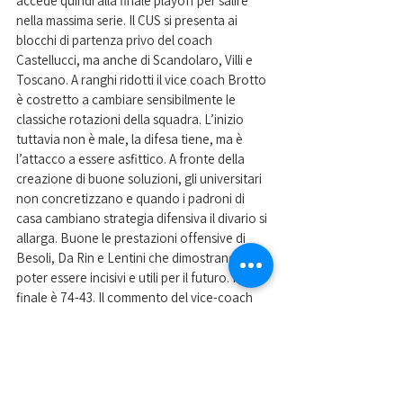
accede quindi alla finale playoff per salire 
nella massima serie. Il CUS si presenta ai 
blocchi di partenza privo del coach 
Castellucci, ma anche di Scandolaro, Villi e 
Toscano. A ranghi ridotti il vice coach Brotto 
è costretto a cambiare sensibilmente le 
classiche rotazioni della squadra. L’inizio 
tuttavia non è male, la difesa tiene, ma è 
l’attacco a essere asfittico. A fronte della 
creazione di buone soluzioni, gli universitari 
non concretizzano e quando i padroni di 
casa cambiano strategia difensiva il divario si 
allarga. Buone le prestazioni offensive di 
Besoli, Da Rin e Lentini che dimostrano di 
poter essere incisivi e utili per il futuro. Il 
finale è 74-43. Il commento del vice-coach 
Brotto: «Sapevamo che con le assenze che 
avremmo avuto l’impresa sarebbe stata 
quasi impossibile. Nonostante questo 
abbiamo creato gioco, senza realizzare tiri 
creati bene. In certe fasi siamo andati in 