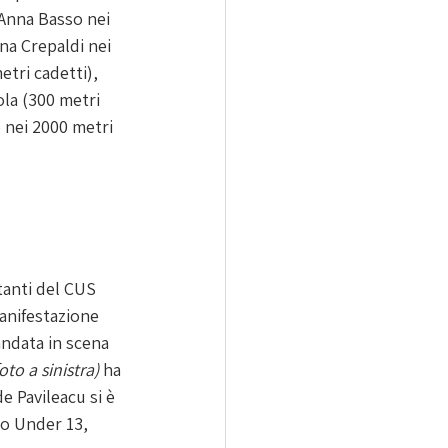
 Anna Basso nei 
na Crepaldi nei 
etri cadetti), 
la (300 metri 
 nei 2000 metri 
tanti del CUS 
anifestazione 
 andata in scena 
foto a sinistra)
 ha 
e Pavileacu si è 
no Under 13, 