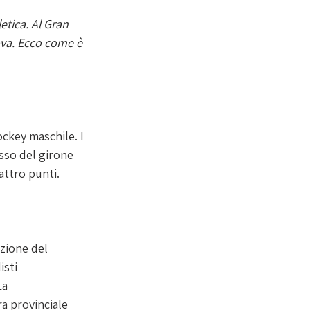
etica. Al Gran 
ova. Ecco come è 
ockey maschile. I 
usso del girone 
attro punti.
zione del 
sti 
a 
a provinciale 