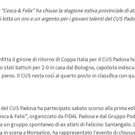
"Cesca & Felix" ha chiuso la stagione estiva provinciale di atl
 lotta un oro e un argento per i giovani talenti del CUS Pad
itta il girone di ritorno di Coppa Italia per il CUS Padova h
o stati battuti per 2-0 in casa dal Bologna, capolista indisc
pieno. Il CUS resta così al quarto posto in classifica con qu
 del CUS Padova ha partecipato sabato scorso alla prima edi
esca & Felix”, organizzato da FIDAL Padova e dal Gruppo Podi
a un gruppo spontaneo di ex atleti di Felicino Santangelo. L
 in scena a Monselice, ha rappresentato l'evento di chiusur