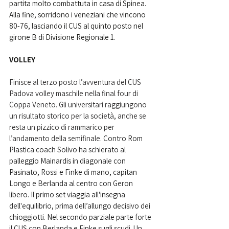
partita molto combattuta in casa di Spinea. 
Alla fine, sorridono i veneziani che vincono 
80-76, lasciando il CUS al quinto posto nel 
girone B di Divisione Regionale 1.
VOLLEY
Finisce al terzo posto l’avventura del CUS 
Padova volley maschile nella final four di 
Coppa Veneto. Gli universitari raggiungono 
un risultato storico per la società, anche se 
resta un pizzico di rammarico per 
l’andamento della semifinale. 
Contro Rom 
Plastica coach Solivo ha schierato al 
palleggio Mainardis in diagonale con 
Pasinato, Rossi e Finke di mano, capitan 
Longo e Berlanda al centro con Geron 
libero. Il primo set viaggia all'insegna 
dell'equilibrio, prima dell’allungo decisivo dei 
chioggiotti. Nel secondo parziale parte forte 
il CUS con Berlanda e Finke sugli scudi. Un 