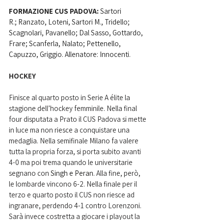
FORMAZIONE CUS PADOVA:
 Sartori 
R.; Ranzato, Loteni, Sartori M., Tridello; 
Scagnolari, Pavanello; Dal Sasso, Gottardo, 
Frare; Scanferla, Nalato; Pettenello, 
Capuzzo, Griggio. Allenatore: Innocenti.
HOCKEY
Finisce al quarto posto in Serie A élite la 
stagione dell’hockey femminile. Nella final 
four disputata a Prato il CUS Padova si mette 
in luce ma non riesce a conquistare una 
medaglia. Nella semifinale Milano fa valere 
tutta la propria forza, si porta subito avanti 
4-0 ma poi trema quando le universitarie 
segnano con 
Singh e Peran
. Alla fine, però, 
le lombarde vincono 6-2. Nella finale per il 
terzo e quarto posto il CUS non riesce ad 
ingranare, perdendo 4-1 contro Lorenzoni. 
Sarà invece costretta a giocare i playout la 