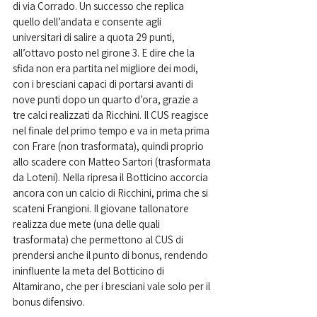
di via Corrado. Un successo che replica 
quello dell’andata e consente agli 
universitari di salire a quota 29 punti, 
all’ottavo posto nel girone 3. E dire che la 
sfida non era partita nel migliore dei modi, 
con i bresciani capaci di portarsi avanti di 
nove punti dopo un quarto d’ora, grazie a 
tre calci realizzati da Ricchini. Il CUS reagisce 
nel finale del primo tempo e va in meta prima 
con Frare (non trasformata), quindi proprio 
allo scadere con Matteo Sartori (trasformata 
da Loteni). Nella ripresa il Botticino accorcia 
ancora con un calcio di Ricchini, prima che si 
scateni Frangioni. Il giovane tallonatore 
realizza due mete (una delle quali 
trasformata) che permettono al CUS di 
prendersi anche il punto di bonus, rendendo 
ininfluente la meta del Botticino di 
Altamirano, che per i bresciani vale solo per il 
bonus difensivo.