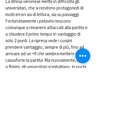
La difesa veronese mette in difficoltà gli 
universitari, che si rendono protagonisti di 
molti errori sia di lettura, sia su passaggi. 
Fortunatamente i patavini riescono 
comunque a rimanere attaccati alla partita e 
a chiudere il primo tempo in vantaggio di 
solo 2 punti. La ripresa vede i cussini 
prendere vantaggio, sempre di più, fino ad 
arrivare ad un +9 che sembra mettere in 
cassaforte la partita. Ma nuovamente, come 
a Rimini, gli universitari si imballano. In pochi 
possessi Verona si fa sotto e rende la partita 
cattiva e 
sporca.
Il
 finale è agguerritissimo, e 
solo i due liberi realizzati da Brotto danno il 
vantaggio definitivo di +4, per un 45-49 che 
vede festeggiare i padovani. Il commento di 
coach Castellucci: «Sono molto felice della 
nostra vittoria perché oggi non era 
assolutamente una partita facile. Verona ha 
provato in tutti i modi a metterci in difficoltà 
ma grazie a scelte difensive chiare siamo 