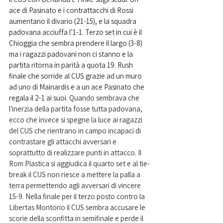
ace di Pasinato e i contrattacchi di Rossi 
aumentano il divario (21-15), e la squadra 
padovana acciuffa l’1-1. Terzo set in cui è il 
Chioggia che sembra prendere il largo (3-8) 
ma i ragazzi padovani non ci stanno e la 
partita ritorna in parità a quota 19. Rush 
finale che sorride al CUS grazie ad un muro 
ad uno di Mainardis e a un ace Pasinato che 
regala il 2-1 ai suoi. 
Quando sembrava che 
l'inerzia della partita fosse tutta padovana, 
ecco che invece si spegne la luce ai ragazzi 
del CUS che rientrano in campo incapaci di 
contrastare gli attacchi avversari e 
soprattutto di realizzare punti in attacco. Il 
Rom Plastica si aggiudica il quarto set e al tie-
break il CUS non riesce a mettere la palla a 
terra permettendo agli avversari di vincere 
15-9. Nella finale per il terzo posto contro la 
Libertas Montorio il CUS sembra accusare le 
scorie della sconfitta in semifinale e perde il 