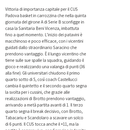
Vittoria di importanza capitale per il CUS 
Padova basket in carrozzina che nella quinta 
giornata del girone A di Serie B sconfigge in 
casa la Sanitaria Beni Vicenza, imbattuta 
fino a quel momento. L’inizio dei patavini è 
macchinoso e poco efficace, con i vicentini 
guidati dallo straordinario Saracino che 
prendono vantaggio. È il lungo vicentino che 
tiene sulle sue spalle la squadra, guidando il 
gioco e realizzando una valanga di punti (36 
alla fine). Gli universitari chiudono il primo 
quarto sotto di 5, così coach Castellucci 
cambia il quintetto e il secondo quarto segna 
la svolta per i cussini, che grazie alle 
realizzazioni di Brotto prendono vantaggio, 
arrivando a metà partita avanti di 1. Il terzo 
quarto segna il break decisivo, con Brotto, 
Tabacariu e Scandolaro a scavare un solco 
di 6 punti. Il CUS tocca anche il +11, ma la 