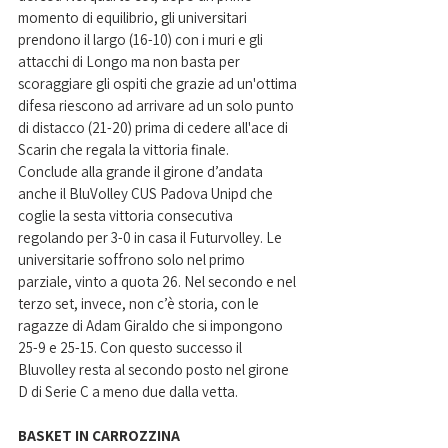
momento di equilibrio, gli universitari 
prendono il largo (16-10) con i muri e gli 
attacchi di Longo ma non basta per 
scoraggiare gli ospiti che grazie ad un'ottima 
difesa
 riescono ad arrivare ad un solo punto 
di distacco (21-20) prima di cedere all'ace di 
Scarin che regala la vittoria finale.
Conclude alla grande il girone d’andata 
anche il BluVolley CUS Padova Unipd che 
coglie la sesta vittoria consecutiva 
regolando per 3-0 in casa il Futurvolley. Le 
universitarie soffrono solo nel primo 
parziale, vinto a quota 26. Nel secondo e nel 
terzo set, invece, non c’è storia, con le 
ragazze di Adam Giraldo che si impongono 
25-9 e 25-15. Con questo successo il 
Bluvolley resta al secondo posto nel girone 
D di Serie C a meno due dalla vetta. 
BASKET IN CARROZZINA