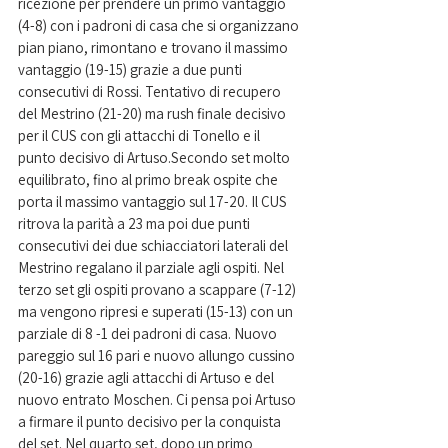
ricezione per prendere un primo vantaggio 
(4-8) con i padroni di casa che si organizzano 
pian piano, rimontano e trovano il massimo 
vantaggio (19-15) grazie a due punti 
consecutivi di Rossi. Tentativo di recupero 
del Mestrino (21-20) ma rush finale decisivo 
per il CUS con gli attacchi di Tonello e il 
punto decisivo di Artuso.Secondo set molto 
equilibrato, fino al primo break ospite che 
porta il massimo vantaggio sul 17-20. Il CUS 
ritrova la parità a 23 ma poi due punti 
consecutivi dei due schiacciatori laterali del 
Mestrino regalano il parziale agli ospiti. Nel 
terzo set gli ospiti provano a scappare (7-12) 
ma vengono ripresi e superati (15-13) con un 
parziale di 8 -1 dei padroni di casa. Nuovo 
pareggio sul 16 pari e nuovo allungo cussino 
(20-16) grazie agli attacchi di Artuso e del 
nuovo entrato Moschen. Ci pensa poi Artuso 
a firmare il punto decisivo per la conquista 
del set. Nel quarto set, dopo un primo 