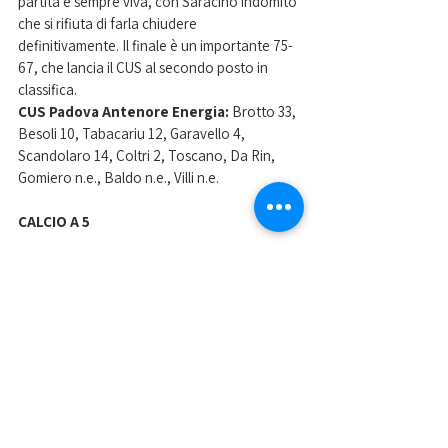
partita è sempre viva, con Saracino indomito 
che si rifiuta di farla chiudere 
definitivamente. Il finale è un importante 75-
67, che lancia il CUS al secondo posto in 
classifica.
CUS Padova Antenore Energia:
 Brotto 33, 
Besoli 10, Tabacariu 12, Garavello 4, 
Scandolaro 14, Coltri 2, Toscano, Da Rin, 
Gomiero n.e., Baldo n.e., Villi n.e.
CALCIO A 5 
Inizio d’anno amaro per il CUS Padova calcio 
a 5 che alla sesta giornata di campionato 
incappa nella prima sconfitta stagionale in 
Serie C femminile. Il Real Grisignano si 
conferma squadra molto in forma ed 
espugna 3-2 il PalaCamin. E dire che il CUS 
era passato in vantaggio con il gol di 
Pandolfo, prima del pareggio vicentino allo 
scadere del primo tempo. Nella ripresa CUS 