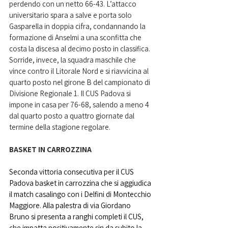
perdendo con un netto 66-43. L’attacco 
universitario spara a salve e porta solo 
Gasparella in doppia cifra, condannando la 
formazione di Anselmi a una sconfitta che 
costa la discesa al decimo posto in classifica. 
Sorride, invece, la squadra maschile che 
vince contro il Litorale Nord e si riavvicina al 
quarto posto nel girone B del campionato di 
Divisione Regionale 1. Il CUS Padova si 
impone in casa per 76-68, salendo a meno 4 
dal quarto posto a quattro giornate dal 
termine della stagione regolare.
BASKET IN CARROZZINA
Seconda vittoria consecutiva per il CUS 
Padova basket in carrozzina che si aggiudica 
il match casalingo con i Delfini di Montecchio 
Maggiore. Alla palestra di via Giordano 
Bruno si presenta a ranghi completi il CUS, 
che impatta positivamente sin da subito la 