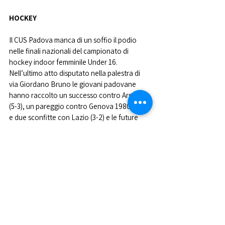
HOCKEY
Il CUS Padova manca di un soffio il podio 
nelle finali nazionali del campionato di 
hockey indoor femminile Under 16. 
Nell’ultimo atto disputato nella palestra di 
via Giordano Bruno le giovani padovane 
hanno raccolto un successo contro Argentia 
(5-3), un pareggio contro Genova 1980 (2-2) 
e due sconfitte con Lazio (3-2) e le future 
campionesse d’Italia di Riva (4-3).
Nella foto 
la squadra di basket in carrozzina 