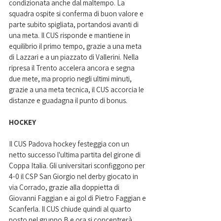
condizionata anche dal maltempo. La 
squadra ospite si conferma di buon valore e 
parte subito spigliata, portandosi avanti di 
una meta. Il CUS risponde e mantiene in 
equilibrio il primo tempo, grazie a una meta 
di Lazzari e a un piazzato di Vallerini. Nella 
ripresa il Trento accelera ancora e segna 
due mete, ma proprio negli ultimi minuti, 
grazie a una meta tecnica, il CUS accorcia le 
distanze e guadagna il punto di bonus.
HOCKEY
Il CUS Padova hockey festeggia con un 
netto successo l'ultima partita del girone di 
Coppa Italia. Gli universitari sconfiggono per 
4-0 il CSP San Giorgio nel derby giocato in 
via Corrado, grazie alla doppietta di 
Giovanni Faggian e ai gol di Pietro Faggian e 
Scanferla. Il CUS chiude quindi al quarto 
posto nel gruppo B e ora si concentrerà 