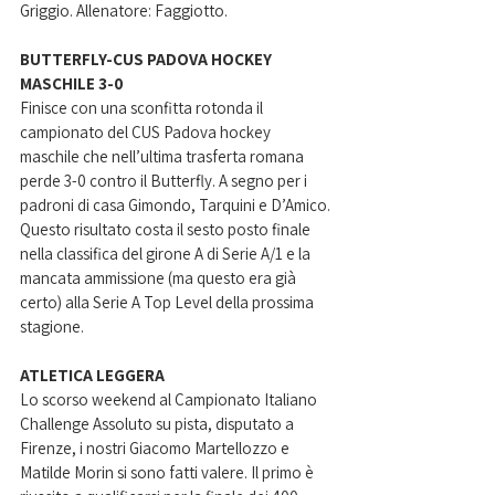
Griggio. Allenatore: Faggiotto.
BUTTERFLY-CUS PADOVA HOCKEY 
MASCHILE 3-0
Finisce con una sconfitta rotonda il 
campionato del CUS Padova hockey 
maschile che nell’ultima trasferta romana 
perde 3-0 contro il Butterfly. A segno per i 
padroni di casa 
Gimondo, Tarquini e D’Amico
. 
Questo risultato costa il sesto posto finale 
nella classifica del girone A di Serie A/1 e la 
mancata ammissione (ma questo era già 
certo) alla Serie A Top Level della prossima 
stagione.
ATLETICA LEGGERA
Lo scorso weekend al 
Campionato Italiano 
Challenge Assoluto su pista, disputato a
Firenze, i nostri Giacomo Martellozzo e 
Matilde Morin si sono fatti valere. Il primo è 