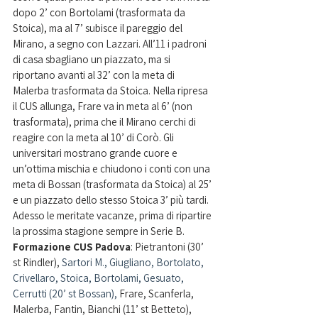
dopo 2’ con Bortolami (trasformata da 
Stoica), ma al 7’ subisce il pareggio del 
Mirano, a segno con Lazzari. All’11 i padroni 
di casa sbagliano un piazzato, ma si 
riportano avanti al 32’ con la meta di 
Malerba trasformata da Stoica. Nella ripresa 
il CUS allunga, Frare va in meta al 6’ (non 
trasformata), prima che il Mirano cerchi di 
reagire con la meta al 10’ di Corò. Gli 
universitari mostrano grande cuore e 
un’ottima mischia e chiudono i conti con una 
meta di Bossan (trasformata da Stoica) al 25’ 
e un piazzato dello stesso Stoica 3’ più tardi. 
Adesso le meritate vacanze, prima di ripartire 
la prossima stagione sempre in Serie B.
Formazione CUS Padova
: Pietrantoni (30’ 
st Rindler),
 Sartori M., Giugliano, Bortolato, 
Crivellaro, Stoica, Bortolami, Gesuato, 
Cerrutti (20’ st Bossan), 
Frare, Scanferla, 
Malerba, Fantin, Bianchi (11’ st Betteto), 