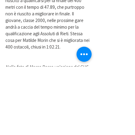
riuscito a qualificarsi per la finale dei 400 
metri con il tempo di 
47.89
, che purtroppo 
non è riuscito a migliorare in finale. Il 
giovane, classe 2000, nelle prossime gare 
andrà a caccia del tempo minimo per la 
qualificazione agli Assoluti di Rieti. Stessa 
cosa per Matilde Morin che si è migliorata nei 
400 ostacoli, chiusi in 1:02.21. 
Nella foto di Marco Basso un'azione del CUS 
Padova rugby nel corso dell'ultima vittoria 
contro il Mirano 
Mostra tutti
Post recenti