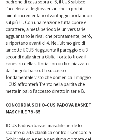
padrone di casa sopra di 6, il CUS subisce 
l’accelerata degli avversari che in pochi 
minuti incrementano il vantaggio portandosi 
sul più 11. Con una reazione tutta cuore e 
carattere, a metà periodo le universitarie 
agguantano le rivali che prontamente, però, 
si riportano avanti di 4. Nell’ultimo giro di 
lancette il CUS riagguanta il pareggio e a 3 
secondi dalla sirena Giulia Tortato trova il 
canestro della vittoria con un tiro piazzato 
dall’angolo basso. Un successo 
fondamentale visto che domenica 1 maggio 
il CUS affronterà Trento nella partita che 
mette in palio l’accesso diretto in serie B.  
CONCORDIA SCHIO-CUS PADOVA BASKET 
MASCHILE 79-65
Il CUS Padova basket maschile perde lo 
scontro di alta classifica contro il Concordia 
Schio valevole per la penultima giornata del 