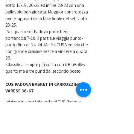
sotto 15-19, 20-23 ed infine 23-23 con una 
pallavolo ben giocata. Maggior concretezza 
per le lagunari nella fase finale del set, vinto 
23-25.
 Nel quarto set Padova parte bene 
portandosi 7-10. Il parziale viaggia punto-
punto fino al  24-24. Ma è il CUS Venezia che 
con grande cinismo riesce a vincere a quota 
26.
 Classifica sempre più corta con il BluVolley 
quarto ma a tre punti dal secondo posto.
CUS PADOVA BASKET IN CARROZZINA-
VARESE 36-67
Iniziano in casa i playoff del CUS Padova 
basket in carrozzina che vista l’indisponibilità 
della palestra dell’Opera Immacolata 
Concezione deve trasferirsi a Torreselle. 
L’accoppiamento è con ASD Handicap Sport 