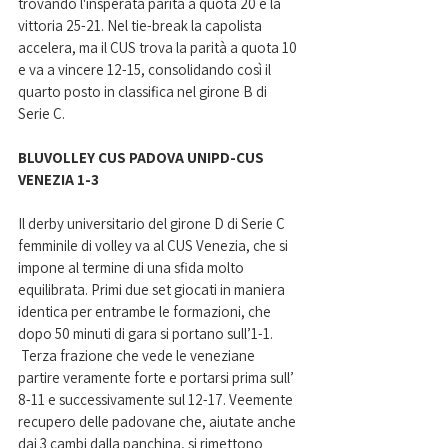
trovando l'insperata parità a quota 20 e la 
vittoria 25-21. Nel tie-break la capolista 
accelera, ma il CUS trova la parità a quota 10 
e va a vincere 12-15, consolidando così il 
quarto posto in classifica nel girone B di 
Serie C.
BLUVOLLEY CUS PADOVA UNIPD-CUS 
VENEZIA 1-3
Il derby universitario del girone D di Serie C 
femminile di volley va al CUS Venezia, che si 
impone al termine di una sfida molto 
equilibrata. Primi due set giocati in maniera 
identica per entrambe le formazioni, che 
dopo 50 minuti di gara si portano sull’1-1. 
 Terza frazione che vede le veneziane 
partire veramente forte e portarsi prima sull’ 
8-11 e successivamente sul 12-17. Veemente 
recupero delle padovane che, aiutate anche 
dai 3 cambi dalla panchina, si rimettono 