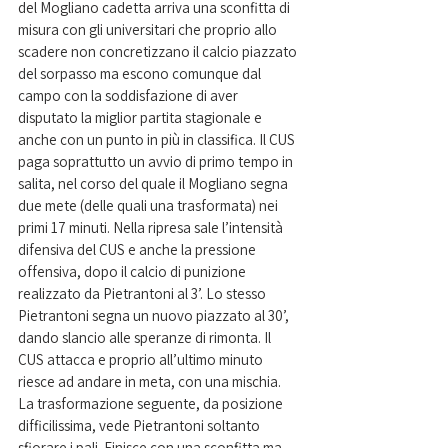
del Mogliano cadetta arriva una sconfitta di 
misura con gli universitari che proprio allo 
scadere non concretizzano il calcio piazzato 
del sorpasso ma escono comunque dal 
campo con la soddisfazione di aver 
disputato la miglior partita stagionale e 
anche con un punto in più in classifica. Il CUS 
paga soprattutto un avvio di primo tempo in 
salita, nel corso del quale il Mogliano segna 
due mete (delle quali una trasformata) nei 
primi 17 minuti. Nella ripresa sale l’intensità 
difensiva del CUS e anche la pressione 
offensiva, dopo il calcio di punizione 
realizzato da Pietrantoni al 3’. Lo stesso 
Pietrantoni segna un nuovo piazzato al 30’, 
dando slancio alle speranze di rimonta. Il 
CUS attacca e proprio all’ultimo minuto 
riesce ad andare in meta, con una mischia. 
La trasformazione seguente, da posizione 
difficilissima, vede Pietrantoni soltanto 
sfiorare i pali. Finisce con una sconfitta ma 