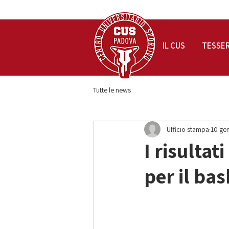
IL CUS
TESSE
Tutte le news
Ufficio stampa
10 ge
I risulta
per il bas