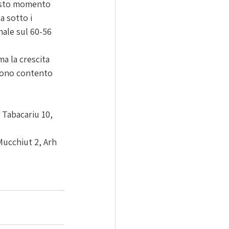
uesto momento 
a sotto i 
nale sul 60-56 
a la crescita 
Sono contento 
Tabacariu 10, 