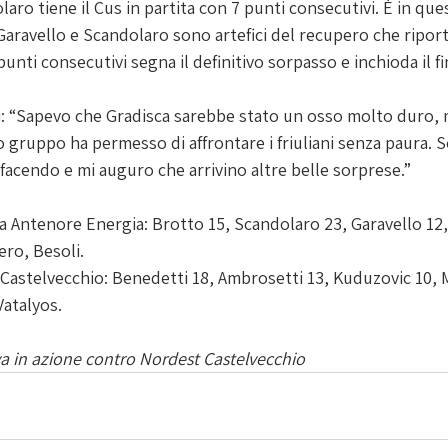
aro tiene il Cus in partita con 7 punti consecutivi. È in q
Garavello e Scandolaro sono artefici del recupero che riport
unti consecutivi segna il definitivo sorpasso e inchioda il fi
i: “Sapevo che Gradisca sarebbe stato un osso molto duro, m
 gruppo ha permesso di affrontare i friuliani senza paura. 
facendo e mi auguro che arrivino altre belle sorprese.”
 Antenore Energia: Brotto 15, Scandolaro 23, Garavello 12, 
ero, Besoli.
Vatalyos.
va in azione contro Nordest Castelvecchio