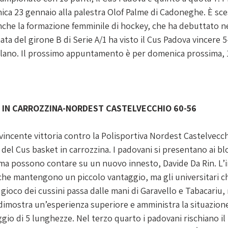
 23 gennaio alla palestra Olof Palme di Cadoneghe. È sces
anche la formazione femminile di hockey, che ha debuttato n
ata del girone B di Serie A/1 ha visto il Cus Padova vincere 5
lano. Il prossimo appuntamento è per domenica prossima, 1
 IN CARROZZINA-NORDEST CASTELVECCHIO 60-56
ncente vittoria contro la Polisportiva Nordest Castelvecchi
del Cus basket in carrozzina. I padovani si presentano ai blo
i, ma possono contare su un nuovo innesto, Davide Da Rin. L’i
i che mantengono un piccolo vantaggio, ma gli universitari 
 gioco dei cussini passa dalle mani di Garavello e Tabacariu, 
dimostra un’esperienza superiore e amministra la situazion
ggio di 5 lunghezze. Nel terzo quarto i padovani rischiano il 