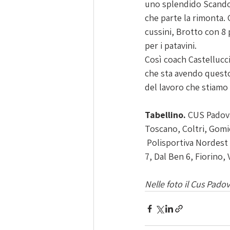
uno splendido Scandol
che parte la rimonta. 
cussini, Brotto con 8 p
per i patavini.
Così coach Castellucc
che sta avendo questo
del lavoro che stiamo 
Tabellino. 
CUS Padova
Toscano, Coltri, Gomi
 Polisportiva Nordest Castelvecchio: Benedetti 18, Ambrosetti 13, Kuduzovic 10, Mucchiut 2, Arh 
7, Dal Ben 6, Fiorino, 
Nelle foto il Cus Pado