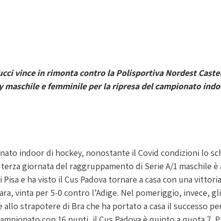
ucci vince in rimonta contro la Polisportiva Nordest Castel
 maschile e femminile per la ripresa del campionato indo
onato indoor di hockey, nonostante il Covid condizioni lo sc
a terza giornata del raggruppamento di Serie A/1 maschile è 
 Pisa e ha visto il Cus Padova tornare a casa con una vittoria
ra, vinta per 5-0 contro l’Adige. Nel pomeriggio, invece, gli 
allo strapotere di Bra che ha portato a casa il successo per
campionato con 16 punti, il Cus Padova è quinto a quota 7. 