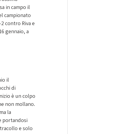
a in campo il 
el campionato 
-2 contro Riva e 
6 gennaio, a 
o il 
cchi di 
nizio è un colpo 
che non mollano. 
ma la 
e portandosi 
tracollo e solo 