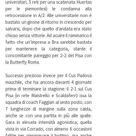
universitari, 5 reti per una scatenata Huertas 
per le piemontesi) le condanna alla 
retrocessione in A/2. Alle universitarie non è 
bastato un girone di ritorno in crescendo per 
salvarsi, dopo che quello d’andata era stato 
chiuso senza vittorie. Ad acuire il rammarico il 
fatto che un’impresa a Bra sarebbe bastata 
per mantenere la categoria, stante il 
concomitante pareggio per 2-2 del Pisa con 
la Butterfly Roma.
Successo prezioso invece per il Cus Padova 
maschile, che ha ancora davanti 4 giornate 
prima di terminare la stagione: il 2-1 sul Cus 
Pisa (in rete Maistrello e Scaldaferri) issa la 
squadra di coach Faggian al sesto posto, con 
7 lunghezze di margine sulla zona calda, 
anche se con una partita in più alle spalle. 
Gara in elevata intensità agonistica, quella 
vista in via Corrado, con almeno 6 occasioni 
fallite per rimpinguare il bottino, ma anche 