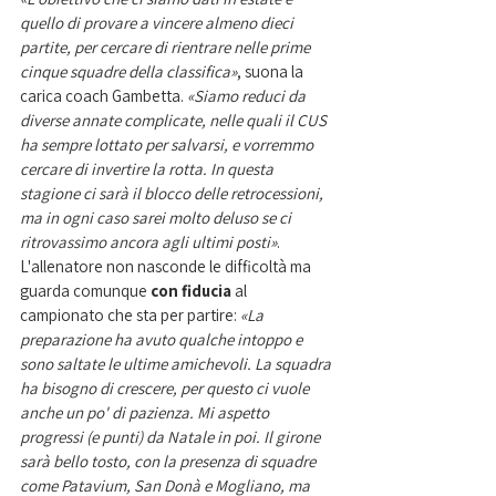
quello di provare a vincere almeno dieci 
partite, per cercare di rientrare nelle prime 
cinque squadre della classifica»
, suona la 
carica coach Gambetta. 
«Siamo reduci da 
diverse annate complicate, nelle quali il CUS 
ha sempre lottato per salvarsi, e vorremmo 
cercare di invertire la rotta. In questa 
stagione ci sarà il blocco delle retrocessioni, 
ma in ogni caso sarei molto deluso se ci 
ritrovassimo ancora agli ultimi posti»
. 
L'allenatore non nasconde le difficoltà ma 
guarda comunque 
con fiducia
 al 
campionato che sta per partire: 
«La 
preparazione ha avuto qualche intoppo e 
sono saltate le ultime amichevoli. La squadra 
ha bisogno di crescere, per questo ci vuole 
anche un po' di pazienza. Mi aspetto 
progressi (e punti) da Natale in poi. Il girone 
sarà bello tosto, con la presenza di squadre 
come Patavium, San Donà e Mogliano, ma 