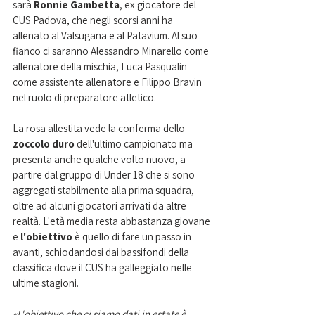
sarà 
Ronnie Gambetta
, ex giocatore del 
CUS Padova, che negli scorsi anni ha 
allenato al Valsugana e al Patavium. Al suo 
fianco ci saranno Alessandro Minarello come 
allenatore della mischia, Luca Pasqualin 
come assistente allenatore e Filippo Bravin 
nel ruolo di preparatore atletico.
La rosa allestita vede la conferma dello
zoccolo duro
 dell'ultimo campionato ma 
presenta anche qualche volto nuovo, a 
partire dal gruppo di Under 18 che si sono 
aggregati stabilmente alla prima squadra, 
oltre ad alcuni giocatori arrivati da altre 
realtà. L'età media resta abbastanza giovane 
e 
l'obiettivo 
è quello di fare un passo in 
avanti, schiodandosi dai bassifondi della 
classifica dove il CUS ha galleggiato nelle 
ultime stagioni.
«L'obiettivo che ci siamo dati in estate è 