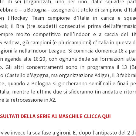
 di sei (organizzati, uno per uno, dalle squadre parte
ebbraio – a Bologna - assegnerà il titolo di campione d’Itali
on l’Hockey Team campione d’Italia in carica e squad
vali; il Bra (tre scudetti consecutivi prima dell’affermazio
mpre molto competitivo nell’Indoor e a caccia del tit
Padova, già campioni (e pluricampioni) d’Italia in questa disc
tagioni fa nella Indoor League. Si comincia domenica 16 a part
in agenda alle 16:20, con ognuna delle sei formazioni atte
o. Gli altri concentramenti sono in programma il 13 (Bra
o (Castello d’Agogna, ma organizzazione Adige), il 3 febbra
se, quando a Bologna si giocheranno semifinali e finali pe
alia, mentre le ultime due si sfideranno (in andata e ritor
re la retrocessione in A2.
SULTATI DELLA SERIE A1 MASCHILE CLICCA QUI
vive invece la sua fase a gironi. E, dopo l’antipasto del 2 d