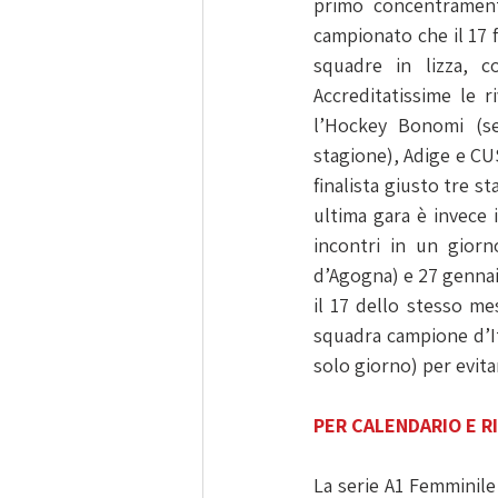
primo concentramento
campionato che il 17 f
squadre in lizza, c
Accreditatissime le ri
l’Hockey Bonomi (se
stagione), Adige e CUS 
finalista giusto tre s
ultima gara è invece 
incontri in un giorn
d’Agogna) e 27 gennai
il 17 dello stesso me
squadra campione d’It
solo giorno) per evita
PER CALENDARIO E RI
La serie A1 Femminile 