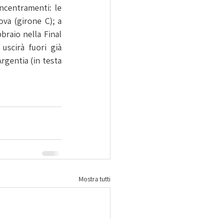
ncentramenti: le 
a (girone C); a 
raio nella Final 
uscirà fuori già 
gentia (in testa 
Mostra tutti