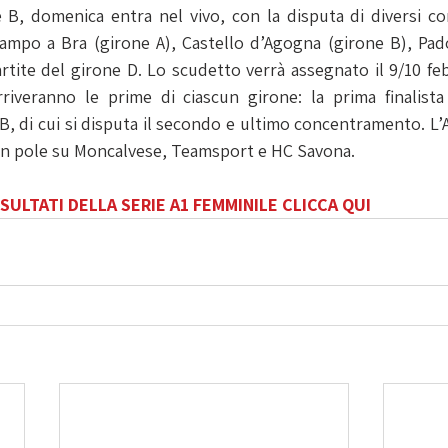
e B, domenica entra nel vivo, con la disputa di diversi co
mpo a Bra (girone A), Castello d’Agogna (girone B), Padov
rtite del girone D. Lo scudetto verrà assegnato il 9/10 febb
iveranno le prime di ciascun girone: la prima finalista 
, di cui si disputa il secondo e ultimo concentramento. L’Ar
in pole su Moncalvese, Teamsport e HC Savona.
SULTATI DELLA SERIE A1 FEMMINILE CLICCA QUI